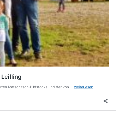
Leifling
Segnung
erten Matschitsch-Bildstocks und der von …
weiterlesen
des
renovierten
Matschitsch-
Bildstocks
und