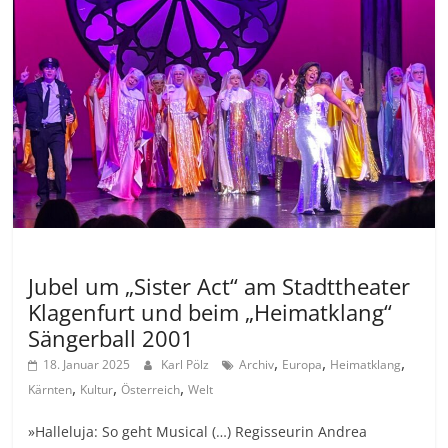
Allgemein
Jubel um „Sister Act“ am Stadttheater
Klagenfurt und beim „Heimatklang“
Sängerball 2001
,
,
,
18. Januar 2025
Karl Pölz
Archiv
Europa
Heimatklang
,
,
,
Kärnten
Kultur
Österreich
Welt
»Halleluja: So geht Musical (…) Regisseurin Andrea