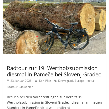
Allgemein
Radtour zur 19. Wertholzsubmission
diesmal in Pameče bei Slovenj Gradec
,
,
,
23. Januar 2025
Karl Pölz
Dravograd
Europa
Kultur
,
Radtour
Slowenien
Besuch bei den Vorbereitungen zur bereits 19.
Wertholzsubmission in Slovenj Gradec, diesmal am neuen
Standort in Pameče nicht weit entfernt