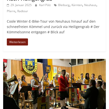
,
,
,
29. Januar 2025
Karl Pölz
Bleiburg
Kärnten
Neuhaus
,
Pfarre
Radtour
Coole Winter-E-Bike-Tour von Neuhaus hinauf auf den
schneefreien Kömmel und zurück via Heiligengrab # Der
Kömmelsonne entgegen # Blick auf
Weiterlesen