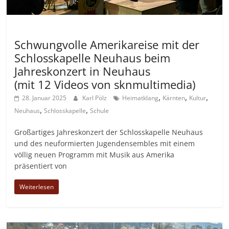
Allgemein
Schwungvolle Amerikareise mit der
Schlosskapelle Neuhaus beim
Jahreskonzert in Neuhaus
(mit 12 Videos von sknmultimedia)
,
,
,
28. Januar 2025
Karl Pölz
Heimatklang
Kärnten
Kultur
,
,
Neuhaus
Schlosskapelle
Schule
Großartiges Jahreskonzert der Schlosskapelle Neuhaus
und des neuformierten Jugendensembles mit einem
völlig neuen Programm mit Musik aus Amerika
präsentiert von
Weiterlesen