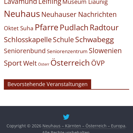
Leifling
Lavamünd
Museum Liaunig
Neuhaus
Neuhauser Nachrichten
Pfarre
Pudlach
Radtour
Oktet Suha
Schwabegg
Schlosskapelle
Schule
Slowenien
Seniorenbund
Seniorenzentrum
Österreich
Sport
ÖVP
Welt
Österr
Bevorstehende Veranstaltungen
Copyright © 2026
Neuhaus – Kärnten – Österreich – Europa
.
Alle Rechte vorbehalten.