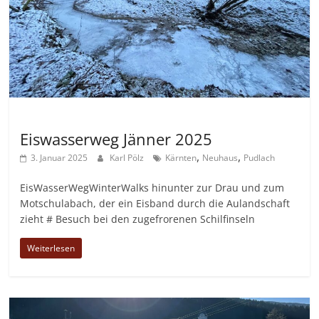
Allgemein
Eiswasserweg Jänner 2025
,
,
3. Januar 2025
Karl Pölz
Kärnten
Neuhaus
Pudlach
EisWasserWegWinterWalks hinunter zur Drau und zum
Motschulabach, der ein Eisband durch die Aulandschaft
zieht # Besuch bei den zugefrorenen Schilfinseln
Weiterlesen