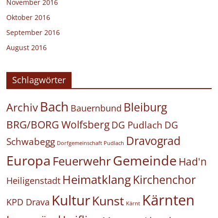
November 2016
Oktober 2016
September 2016
August 2016
Schlagwörter
Bach
Bleiburg
Archiv
Bauernbund
BRG/BORG Wolfsberg
DG Pudlach
DG
Dravograd
Schwabegg
Dorfgemeinschaft Pudlach
Europa
Gemeinde
Feuerwehr
Had'n
Heimatklang
Kirchenchor
Heiligenstadt
Kärnten
Kultur
Kunst
KPD Drava
Kärnt