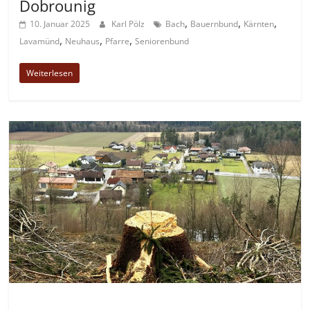
Dobrounig
,
,
,
10. Januar 2025
Karl Pölz
Bach
Bauernbund
Kärnten
,
,
,
Lavamünd
Neuhaus
Pfarre
Seniorenbund
Weiterlesen
Allgemein