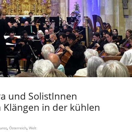
ra und SolistInnen
 Klängen in der kühlen
,
,
unst
Österreich
Welt