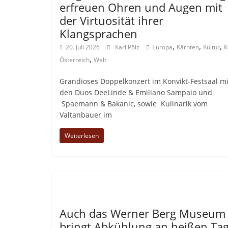
erfreuen Ohren und Augen mit
der Virtuosität ihrer
Klangsprachen
,
,
,
20. Juli 2026
Karl Pölz
Europa
Kärnten
Kultur
K
,
Österreich
Welt
Grandioses Doppelkonzert im Konvikt-Festsaal mi
den Duos DeeLinde & Emiliano Sampaio und
Spaemann & Bakanic, sowie Kulinarik vom
Valtanbauer im
Weiterlesen
Allgemein
Auch das Werner Berg Museum
bringt Abkühlung an heißen Ta