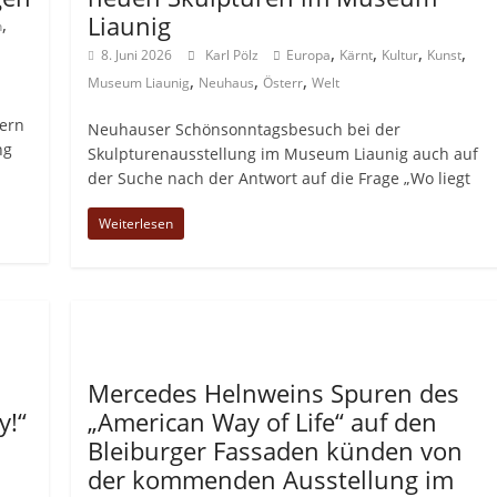
Liaunig
,
n
,
,
,
,
8. Juni 2026
Karl Pölz
Europa
Kärnt
Kultur
Kunst
,
,
,
Museum Liaunig
Neuhaus
Österr
Welt
uern
Neuhauser Schönsonntagsbesuch bei der
ng
Skulpturenausstellung im Museum Liaunig auch auf
der Suche nach der Antwort auf die Frage „Wo liegt
Weiterlesen
Allgemein
Mercedes Helnweins Spuren des
y!“
„American Way of Life“ auf den
Bleiburger Fassaden künden von
der kommenden Ausstellung im