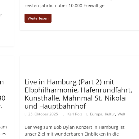
reisten jährlich über 10.000 Freiwillige
er
Weiterlesen
Allgemein
on
Live in Hamburg (Part 2) mit
Elbphilharmonie, Hafenrundfahrt,
80
Kunsthalle, Mahnmal St. Nikolai
und Hauptbahnhof
,
r
,
,
25. Oktober 2025
Karl Pölz
Europa
Kultur
Welt
 am
Der Weg zum Bob Dylan Konzert in Hamburg ist
ses
unser Ziel mit wunderbaren Einblicken in die