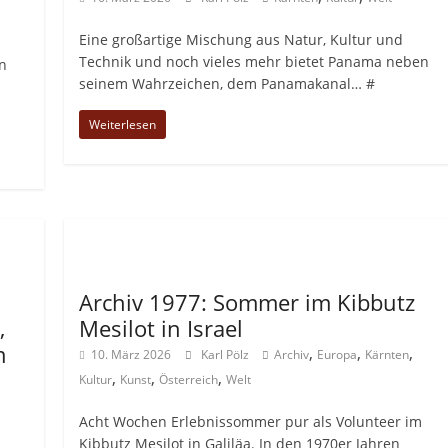
Eine großartige Mischung aus Natur, Kultur und
Technik und noch vieles mehr bietet Panama neben
n
seinem Wahrzeichen, dem Panamakanal… #
Weiterlesen
Allgemein
Archiv 1977: Sommer im Kibbutz
,
Mesilot in Israel
m
,
,
,
10. März 2026
Karl Pölz
Archiv
Europa
Kärnten
,
,
,
Kultur
Kunst
Österreich
Welt
Acht Wochen Erlebnissommer pur als Volunteer im
Kibbutz Mesilot in Galiläa. In den 1970er Jahren