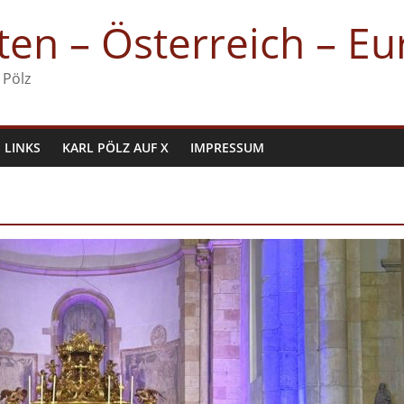
en – Österreich – E
 Pölz
LINKS
KARL PÖLZ AUF X
IMPRESSUM