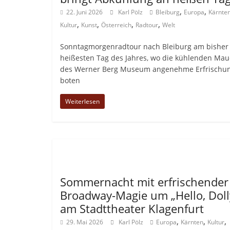
,
,
22. Juni 2026
Karl Pölz
Bleiburg
Europa
Kärnte
,
,
,
,
Kultur
Kunst
Österreich
Radtour
Welt
Sonntagmorgenradtour nach Bleiburg am bisher
heißesten Tag des Jahres, wo die kühlenden Ma
des Werner Berg Museum angenehme Erfrischu
boten
Weiterlesen
Allgemein
Sommernacht mit erfrischender
Broadway-Magie um „Hello, Doll
am Stadttheater Klagenfurt
,
,
,
29. Mai 2026
Karl Pölz
Europa
Kärnten
Kultur