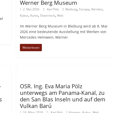
Werner Berg Museum
,
,
,
2. Mai 2026
Karl Pölz
Bleiburg
Europa
Kärnten
,
,
,
Kultur
Kunst
Österreich
Welt
el
Im Werner Berg Museum in Bleiburg wird ab 8. Mai
2026 eine bedeutende Ausstellung mit Werken von
Mercedes Helnwein, Werner
Weiterlesen
Allgemein
-
OSR. Ing. Eva Maria Pölz
unterwegs am Panama-Kanal, zu
s
den San Blas Inseln und auf dem
Vulkan Barú
,
,
16. März 2026
Karl Pölz
Kärnten
Kultur
Welt