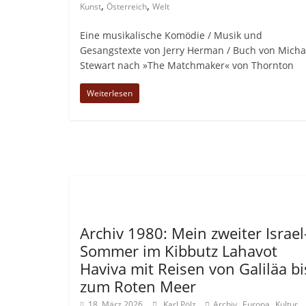
,
,
Kunst
Österreich
Welt
Eine musikalische Komödie / Musik und
Gesangstexte von Jerry Herman / Buch von Micha
Stewart nach »The Matchmaker« von Thornton
Weiterlesen
Allgemein
Archiv 1980: Mein zweiter Israel
Sommer im Kibbutz Lahavot
Haviva mit Reisen von Galiläa bi
zum Roten Meer
,
,
,
18. März 2026
Karl Pölz
Archiv
Europa
Kultur