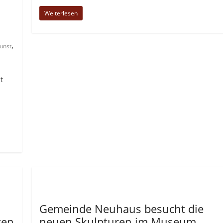
Weiterlesen
,
unst
t
Allgemein
Gemeinde Neuhaus besucht die
gen
neuen Skulpturen im Museum