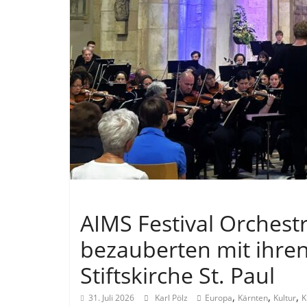
Allgemein
AIMS Festival Orchest
bezauberten mit ihren
Stiftskirche St. Paul
,
,
,
31. Juli 2026
Karl Pölz
Europa
Kärnten
Kultur
K