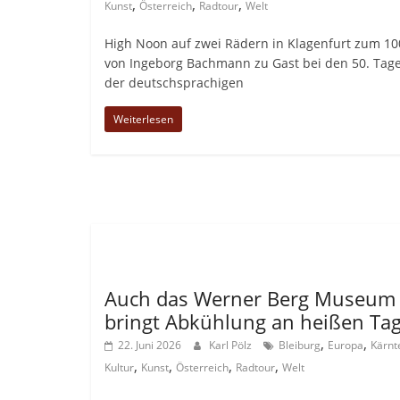
,
,
,
Kunst
Österreich
Radtour
Welt
High Noon auf zwei Rädern in Klagenfurt zum 10
von Ingeborg Bachmann zu Gast bei den 50. Tag
der deutschsprachigen
Weiterlesen
Allgemein
Auch das Werner Berg Museum
bringt Abkühlung an heißen Ta
,
,
22. Juni 2026
Karl Pölz
Bleiburg
Europa
Kärnt
,
,
,
,
Kultur
Kunst
Österreich
Radtour
Welt