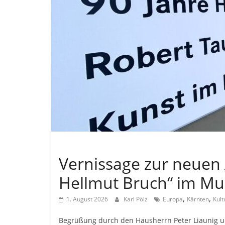
Allgemein
Vernissage zur neuen 
Hellmut Bruch“ im M
,
,
1. August 2026
Karl Pölz
Europa
Kärnten
Kult
Begrüßung durch den Hausherrn Peter Liaunig un