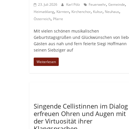
,
,
23. Juli 2026
Karl Pölz
Feuerwehr
Gemeinde
,
,
,
,
,
Heimatklang
Kärnten
Kirchenchor
Kultur
Neuhaus
,
Österreich
Pfarre
Mit vielen schönen musikalischen
Geburtstagsgrüßen und Glückwünschen von lieb
Gästen aus nah und fern feierte Siegi Hoffmann
seinen Siebziger auf
Weiterlesen
Allgemein
Singende Cellistinnen im Dialog
erfreuen Ohren und Augen mit
der Virtuosität ihrer
Klangsprachen