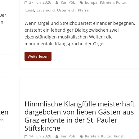
,
,
,
27. Juni 2026
Karl Pölz
Europa
Kärnten
Kultur
,
,
,
Kunst
Lavamünd
Österreich
Pfarre
0er
en
Wenn Orgel und Streichquartett einander begegnen,
entsteht ein lebendiger Dialog zwischen zwei
eigenständigen musikalischen Welten: die
monumentale Klangsprache der Orgel
Weiterlesen
Allgemein
Himmlische Klangfülle meisterhaft
gen
dargeboten von lieben Gästen aus
Graz ertönte in der St. Pauler
,
en
Stiftskirche
,
,
,
14. Juni 2026
Karl Pölz
Kärnten
Kultur
Kunst