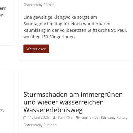
,
Österreich
Pfarre
uern
ng
Eine gewaltige Klangwolke sorgte am
Sonntagnachmittag für einen wunderbaren
Raumklang in der vollbesetzten Stiftskirche St. Paul,
wo über 150 SängerInnen
Weiterlesen
Allgemein
Sturmschaden am immergrünen
und wieder wasserreichen
Wassererlebnisweg
,
en
,
,
,
11. Juni 2026
Karl Pölz
Gemeinde
Kärnten
Kultur
,
Österreich
Pudlach