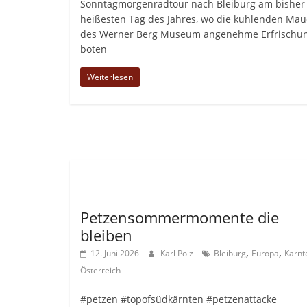
Sonntagmorgenradtour nach Bleiburg am bisher
heißesten Tag des Jahres, wo die kühlenden Ma
des Werner Berg Museum angenehme Erfrischu
boten
Weiterlesen
Allgemein
Petzensommermomente die
bleiben
,
,
12. Juni 2026
Karl Pölz
Bleiburg
Europa
Kärnt
Österreich
#petzen #topofsüdkärnten #petzenattacke