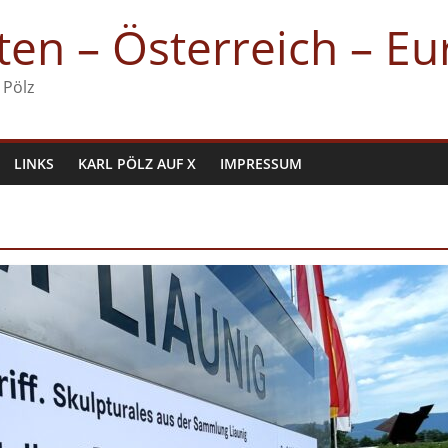
en – Österreich – E
 Pölz
LINKS
KARL PÖLZ AUF X
IMPRESSUM