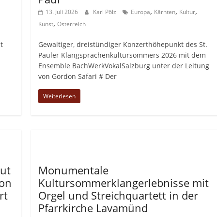
,
,
,
13. Juli 2026
Karl Pölz
Europa
Kärnten
Kultur
,
Kunst
Österreich
t
Gewaltiger, dreistündiger Konzerthöhepunkt des St.
Pauler Klangsprachenkultursommers 2026 mit dem
Ensemble BachWerkVokalSalzburg unter der Leitung
von Gordon Safari # Der
Weiterlesen
Allgemein
lut
Monumentale
von
Kultursommerklangerlebnisse mit
rt
Orgel und Streichquartett in der
Pfarrkirche Lavamünd
,