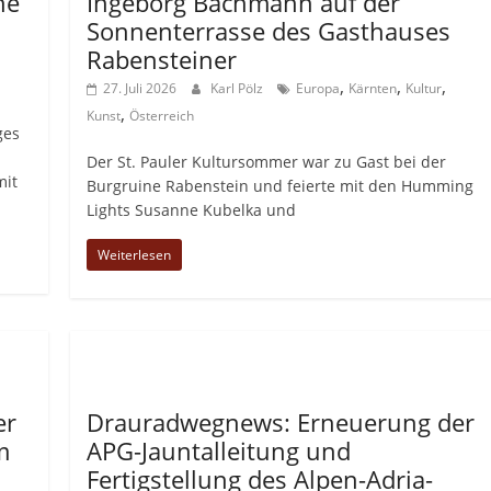
he
Ingeborg Bachmann auf der
Sonnenterrasse des Gasthauses
Rabensteiner
,
,
,
27. Juli 2026
Karl Pölz
Europa
Kärnten
Kultur
,
Kunst
Österreich
ges
Der St. Pauler Kultursommer war zu Gast bei der
mit
Burgruine Rabenstein und feierte mit den Humming
Lights Susanne Kubelka und
Weiterlesen
Allgemein
er
Drauradwegnews: Erneuerung der
m
APG-Jauntalleitung und
Fertigstellung des Alpen-Adria-