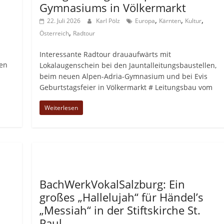
Gymnasiums in Völkermarkt
,
,
,
22. Juli 2026
Karl Pölz
Europa
Kärnten
Kultur
,
Österreich
Radtour
Interessante Radtour drauaufwärts mit
en
Lokalaugenschein bei den Jauntalleitungsbaustellen,
beim neuen Alpen-Adria-Gymnasium und bei Evis
Geburtstagsfeier in Völkermarkt # Leitungsbau vom
Weiterlesen
Allgemein
BachWerkVokalSalzburg: Ein
großes „Hallelujah“ für Händel’s
„Messiah“ in der Stiftskirche St.
Paul