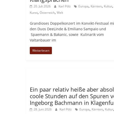
,
,
,
20. Juli 2026
Karl Pölz
Europa
Kärnten
Kultur
,
,
Kunst
Österreich
Welt
Grandioses Doppelkonzert im Konvikt-Festsaal mi
den Duos DeeLinde & Emiliano Sampaio und
Spaemann & Bakanic, sowie Kulinarik vom
Valtanbauer im
Weiterlesen
Allgemein
Ein paar relativ heiße aber abso
coole Stunden auf den Spuren 
Ingeborg Bachmann in Klagenfu
,
,
28. Juni 2026
Karl Pölz
Europa
Kärnten
Kultur