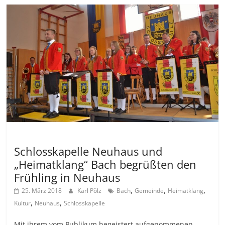
Allgemein
Schlosskapelle Neuhaus und
„Heimatklang“ Bach begrüßten den
Frühling in Neuhaus
,
,
,
25. März 2018
Karl Pölz
Bach
Gemeinde
Heimatklang
,
,
Kultur
Neuhaus
Schlosskapelle
Mit ihrem vom Publikum begeistert aufgenommenen