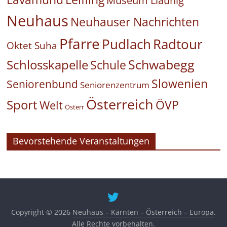
Museum Liaunig
Neuhaus
Neuhauser Nachrichten
Pfarre
Pudlach
Radtour
Oktet Suha
Schwabegg
Schlosskapelle
Schule
Slowenien
Seniorenbund
Seniorenzentrum
Österreich
Sport
ÖVP
Welt
Österr
Bevorstehende Veranstaltungen
Copyright © 2026
Neuhaus – Kärnten – Österreich – Europa
.
Alle Rechte vorbehalten.