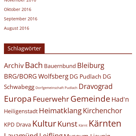
Oktober 2016
September 2016
August 2016
Schlagwörter
Bach
Bleiburg
Archiv
Bauernbund
BRG/BORG Wolfsberg
DG Pudlach
DG
Dravograd
Schwabegg
Dorfgemeinschaft Pudlach
Europa
Gemeinde
Feuerwehr
Had'n
Heimatklang
Kirchenchor
Heiligenstadt
Kärnten
Kultur
Kunst
KPD Drava
Kärnt
Leifling
Lavamünd