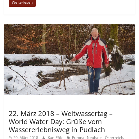
Weiterlesen
Allgemein
22. März 2018 – Weltwassertag –
World Water Day: Grüße vom
Wassererlebnisweg in Pudlach
,
,
,
20. März 2018
Karl Pölz
Europa
Neuhaus
Österreich