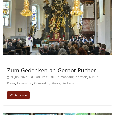
Allgemein
Zum Gedenken an Gernot Pucher
,
,
,
9. Juni 2025
Karl Pölz
Heimatklang
Kärnten
Kultur
,
,
,
,
Kunst
Lavamünd
Österreich
Pfarre
Pudlach
Weiterlesen