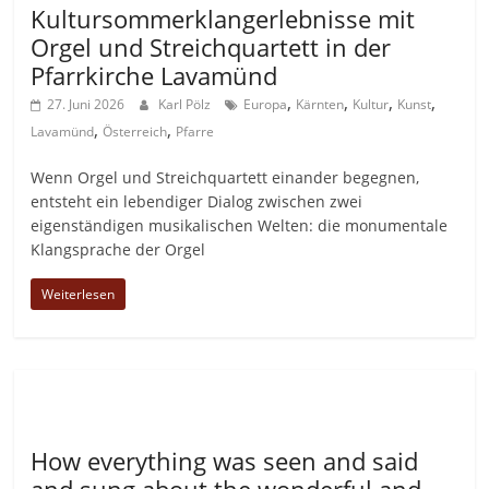
Kultursommerklangerlebnisse mit
Orgel und Streichquartett in der
Pfarrkirche Lavamünd
,
,
,
,
27. Juni 2026
Karl Pölz
Europa
Kärnten
Kultur
Kunst
,
,
Lavamünd
Österreich
Pfarre
Wenn Orgel und Streichquartett einander begegnen,
entsteht ein lebendiger Dialog zwischen zwei
eigenständigen musikalischen Welten: die monumentale
Klangsprache der Orgel
Weiterlesen
Allgemein
How everything was seen and said
and sung about the wonderful and