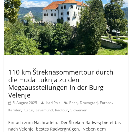
Allgemein
110 km Štreknasommertour durch
die Huda Luknja zu den
Megaausstellungen in der Burg
Velenje
,
,
,
5. August 2025
Karl Pölz
Bach
Dravograd
Europa
,
,
,
,
Kärnten
Kultur
Lavamünd
Radtour
Slowenien
Einfach zum Nachradeln: Der Štrekna-Radweg bietet bis
nach Velenje bestes Radvergnügen. Neben dem