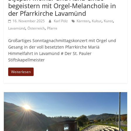
begeistern mit Orgel-Melancholie in
der Pfarrkirche Lavamünd
,
,
,
16. November 2025
Karl Pölz
Kärnten
Kultur
Kunst
,
,
Lavamünd
Österreich
Pfarre
Großartiges Sonntagnachmittagskonzert mit Orgel und
Gesang in der voll besetzten Pfarrkirche Mariä
Himmelfahrt in Lavamünd # Der St. Pauler
Stiftskapellmeister
Weiterlesen