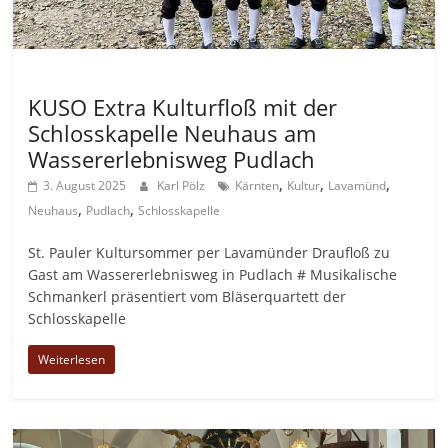
Allgemein
KUSO Extra Kulturfloß mit der
Schlosskapelle Neuhaus am
Wassererlebnisweg Pudlach
,
,
,
3. August 2025
Karl Pölz
Kärnten
Kultur
Lavamünd
,
,
Neuhaus
Pudlach
Schlosskapelle
St. Pauler Kultursommer per Lavamünder Draufloß zu
Gast am Wassererlebnisweg in Pudlach # Musikalische
Schmankerl präsentiert vom Bläserquartett der
Schlosskapelle
Weiterlesen