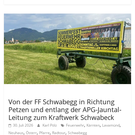
Allgemein
Von der FF Schwabegg in Richtung
Petzen und entlang der APG-Jauntal-
Leitung zum Kraftwerk Schwabeck
,
,
,
30. Juli 2026
Karl Pölz
Feuerwehr
Kärnten
Lavamünd
,
,
,
,
Neuhaus
Österr
Pfarre
Radtour
Schwabegg