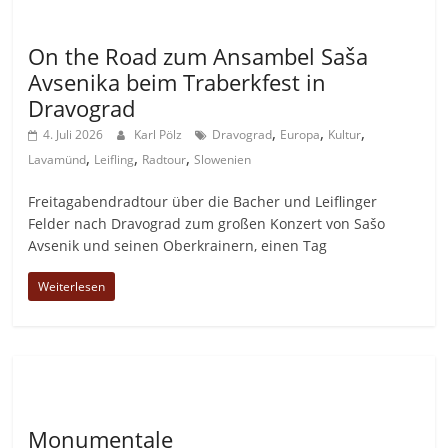
Allgemein
On the Road zum Ansambel Saša
Avsenika beim Traberkfest in
Dravograd
,
,
,
4. Juli 2026
Karl Pölz
Dravograd
Europa
Kultur
,
,
,
Lavamünd
Leifling
Radtour
Slowenien
Freitagabendradtour über die Bacher und Leiflinger
Felder nach Dravograd zum großen Konzert von Sašo
Avsenik und seinen Oberkrainern, einen Tag
Weiterlesen
Allgemein
Monumentale