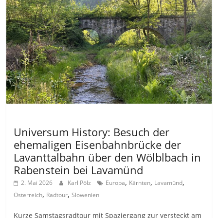
Allgemein
Universum History: Besuch der
ehemaligen Eisenbahnbrücke der
Lavanttalbahn über den Wölblbach in
Rabenstein bei Lavamünd
,
,
,
2. Mai 2026
Karl Pölz
Europa
Kärnten
Lavamünd
,
,
Österreich
Radtour
Slowenien
Kurze Samstagsradtour mit Spaziergang zur versteckt am