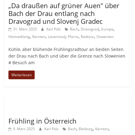
„Da draußen auf grüner Auen“ über
Bach der Drau entlang nach
Dravograd und Slovenj Gradec
,
,
,
31. März 2025
Karl Pölz
Bach
Dravograd
Europa
,
,
,
,
,
Heimatklang
Kärnten
Lavamünd
Pfarre
Radtour
Slowenien
Kühle, aber blühende Frühlingsradtour an beiden Seiten
der Drau nach Bach und über die Grenze nach Slowenien
# Besuch am
Weiterlesen
Allgemein
Frühling in Österreich
,
,
,
9. März 2025
Karl Pölz
Bach
Bleiburg
Kärnten