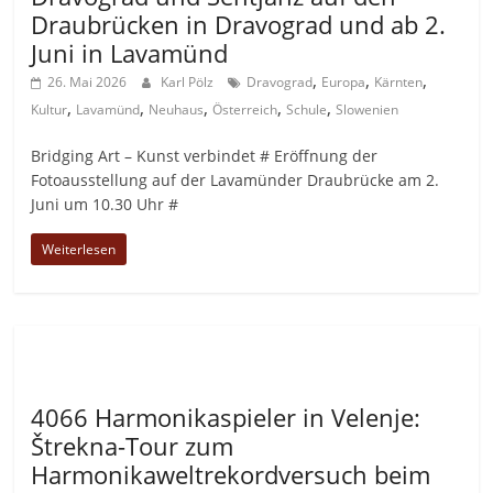
Draubrücken in Dravograd und ab 2.
Juni in Lavamünd
,
,
,
26. Mai 2026
Karl Pölz
Dravograd
Europa
Kärnten
,
,
,
,
,
Kultur
Lavamünd
Neuhaus
Österreich
Schule
Slowenien
Bridging Art – Kunst verbindet # Eröffnung der
Fotoausstellung auf der Lavamünder Draubrücke am 2.
Juni um 10.30 Uhr #
Weiterlesen
Allgemein
4066 Harmonikaspieler in Velenje:
Štrekna-Tour zum
Harmonikaweltrekordversuch beim