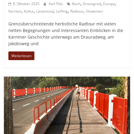
,
,
,
8. Oktober 2025
Karl Pölz
Bach
Dravograd
Europa
,
,
,
,
,
Kärnten
Kultur
Lavamünd
Leifling
Radtour
Slowenien
Grenzüberschreitende herbstliche Radtour mit vielen
netten Begegnungen und interessanten Einblicken in die
Kärntner Geschichte unterwegs am Drauradweg, am
Jakobsweg und
Weiterlesen