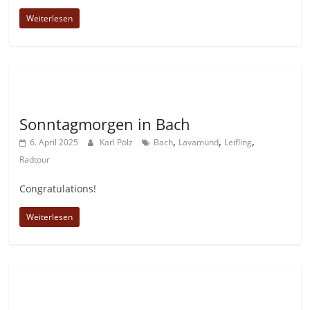
Weiterlesen
Allgemein
Sonntagmorgen in Bach
,
,
,
6. April 2025
Karl Pölz
Bach
Lavamünd
Leifling
Radtour
Congratulations!
Weiterlesen
Allgemein