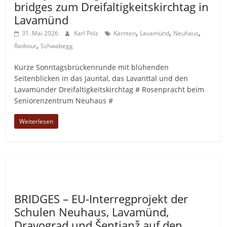
bridges zum Dreifaltigkeitskirchtag in
Lavamünd
,
,
,
31. Mai 2026
Karl Pölz
Kärnten
Lavamünd
Neuhaus
,
Radtour
Schwabegg
Kurze Sonntagsbrückenrunde mit blühenden
Seitenblicken in das Jauntal, das Lavanttal und den
Lavamünder Dreifaltigkeitskirchtag # Rosenpracht beim
Seniorenzentrum Neuhaus #
Weiterlesen
Allgemein
BRIDGES – EU-Interregprojekt der
Schulen Neuhaus, Lavamünd,
Dravograd und Šentjanž auf den