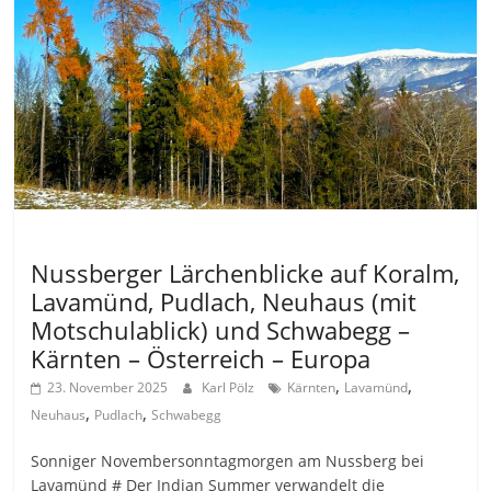
Allgemein
Nussberger Lärchenblicke auf Koralm,
Lavamünd, Pudlach, Neuhaus (mit
Motschulablick) und Schwabegg –
Kärnten – Österreich – Europa
,
,
23. November 2025
Karl Pölz
Kärnten
Lavamünd
,
,
Neuhaus
Pudlach
Schwabegg
Sonniger Novembersonntagmorgen am Nussberg bei
Lavamünd # Der Indian Summer verwandelt die