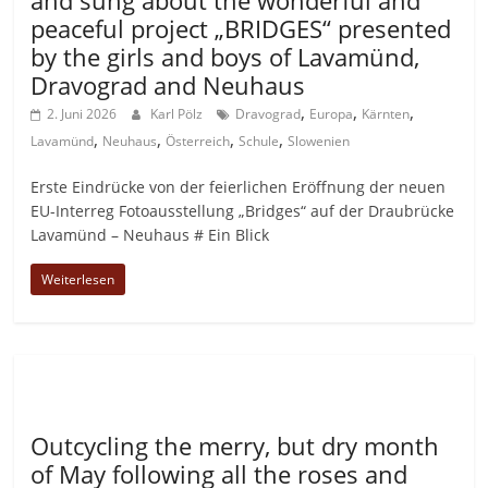
peaceful project „BRIDGES“ presented
by the girls and boys of Lavamünd,
Dravograd and Neuhaus
,
,
,
2. Juni 2026
Karl Pölz
Dravograd
Europa
Kärnten
,
,
,
,
Lavamünd
Neuhaus
Österreich
Schule
Slowenien
Erste Eindrücke von der feierlichen Eröffnung der neuen
EU-Interreg Fotoausstellung „Bridges“ auf der Draubrücke
Lavamünd – Neuhaus # Ein Blick
Weiterlesen
Allgemein
Outcycling the merry, but dry month
of May following all the roses and