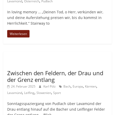
,
,
Lavamünd
Österreich
Pudlach
In loving memory … „Deinen Tod, o Herr, verkünden wir,
und deine Auferstehung preisen wir, bis du kommst in
Herrlichkeit.“ Stairway to
Weiterlesen
Allgemein
Zwischen den Feldern, der Drau und
der Grenz entlang
,
,
,
24. Februar 2025
Karl Pölz
Bach
Europa
Kärnten
,
,
,
Lavamünd
Leifling
Slowenien
Sport
Sonntagsspaziergang von Pudlach über Lavamünd der
Drau entlang hinauf auf die Bacher und Leiflinger Felder
der Grenz entlang … Blick