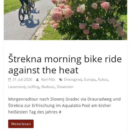
Allgemein
Štrekna morning bike ride
against the heat
,
,
,
31. Juli 2026
Karl Pölz
Dravograd
Europa
Kultur
,
,
,
Lavamünd
Leifling
Radtour
Slowenien
Morgenradtour nach Slovenj Gradec via Drauradweg und
Štrekna zur Erfrischung im Aqualatio Pool am bisher
heißesten Tag des Jahres #
Weiterlesen