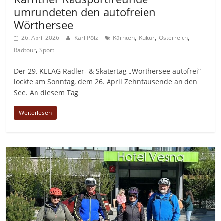
umrundeten den autofreien
Wörthersee
,
,
,
26. April 2026
Karl Pölz
Kärnten
Kultur
Österreich
,
Radtour
Sport
Der 29. KELAG Radler- & Skatertag „Wörthersee autofrei“
lockte am Sonntag, dem 26. April Zehntausende an den
See. An diesem Tag
Weiterlesen