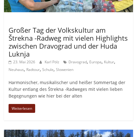
Allgemein
Großer Tag der Volkskultur am
Štrekna -Radweg mit vielen Highlights
zwischen Dravograd und der Huda
Luknja
,
,
,
23. Mai 2026
Karl Pölz
Dravograd
Europa
Kultur
,
,
,
Neuhaus
Radtour
Schule
Slowenien
Harmonischer, musikalischer und heißer Sommertag der
Kultur entlang des Štrekna -Radweges mit vielen lieben
Begegnungen wie hier bei der alten
Weiterlesen