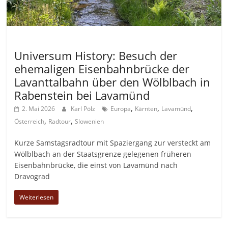
Allgemein
Universum History: Besuch der
ehemaligen Eisenbahnbrücke der
Lavanttalbahn über den Wölblbach in
Rabenstein bei Lavamünd
,
,
,
2. Mai 2026
Karl Pölz
Europa
Kärnten
Lavamünd
,
,
Österreich
Radtour
Slowenien
Kurze Samstagsradtour mit Spaziergang zur versteckt am
Wölblbach an der Staatsgrenze gelegenen früheren
Eisenbahnbrücke, die einst von Lavamünd nach
Dravograd
Weiterlesen