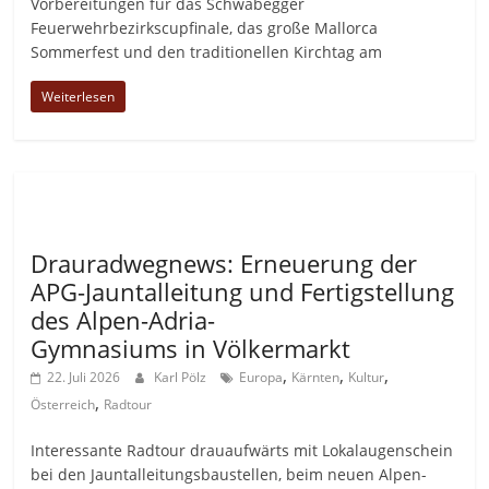
Vorbereitungen für das Schwabegger
Feuerwehrbezirkscupfinale, das große Mallorca
Sommerfest und den traditionellen Kirchtag am
Weiterlesen
Allgemein
Drauradwegnews: Erneuerung der
APG-Jauntalleitung und Fertigstellung
des Alpen-Adria-
Gymnasiums in Völkermarkt
,
,
,
22. Juli 2026
Karl Pölz
Europa
Kärnten
Kultur
,
Österreich
Radtour
Interessante Radtour drauaufwärts mit Lokalaugenschein
bei den Jauntalleitungsbaustellen, beim neuen Alpen-