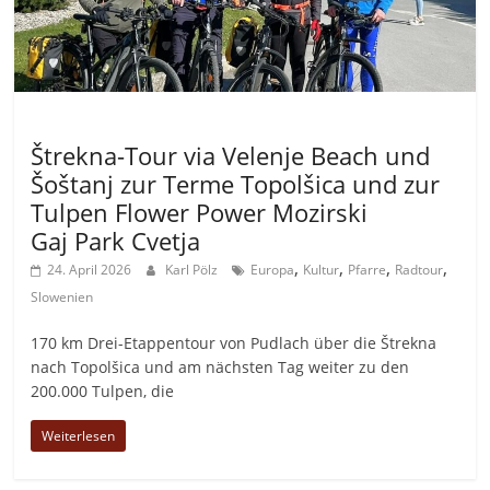
Allgemein
Štrekna-Tour via Velenje Beach und
Šoštanj zur Terme Topolšica und zur
Tulpen Flower Power Mozirski
Gaj Park Cvetja
,
,
,
,
24. April 2026
Karl Pölz
Europa
Kultur
Pfarre
Radtour
Slowenien
170 km Drei-Etappentour von Pudlach über die Štrekna
nach Topolšica und am nächsten Tag weiter zu den
200.000 Tulpen, die
Weiterlesen