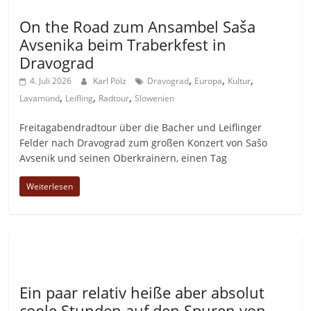
Allgemein
On the Road zum Ansambel Saša
Avsenika beim Traberkfest in
Dravograd
,
,
,
4. Juli 2026
Karl Pölz
Dravograd
Europa
Kultur
,
,
,
Lavamünd
Leifling
Radtour
Slowenien
Freitagabendradtour über die Bacher und Leiflinger
Felder nach Dravograd zum großen Konzert von Sašo
Avsenik und seinen Oberkrainern, einen Tag
Weiterlesen
Allgemein
Ein paar relativ heiße aber absolut
coole Stunden auf den Spuren von