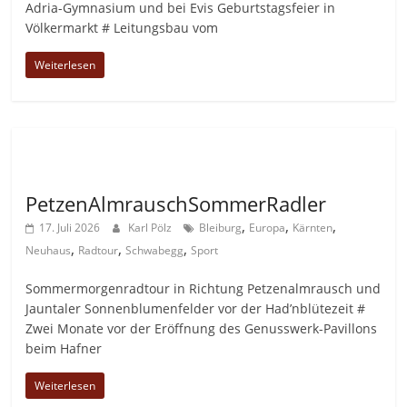
Adria-Gymnasium und bei Evis Geburtstagsfeier in
Völkermarkt # Leitungsbau vom
Weiterlesen
Allgemein
PetzenAlmrauschSommerRadler
,
,
,
17. Juli 2026
Karl Pölz
Bleiburg
Europa
Kärnten
,
,
,
Neuhaus
Radtour
Schwabegg
Sport
Sommermorgenradtour in Richtung Petzenalmrausch und
Jauntaler Sonnenblumenfelder vor der Had’nblütezeit #
Zwei Monate vor der Eröffnung des Genusswerk-Pavillons
beim Hafner
Weiterlesen