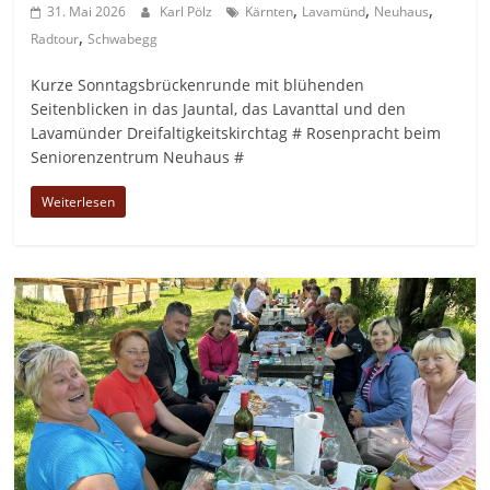
,
,
,
31. Mai 2026
Karl Pölz
Kärnten
Lavamünd
Neuhaus
,
Radtour
Schwabegg
Kurze Sonntagsbrückenrunde mit blühenden
Seitenblicken in das Jauntal, das Lavanttal und den
Lavamünder Dreifaltigkeitskirchtag # Rosenpracht beim
Seniorenzentrum Neuhaus #
Weiterlesen