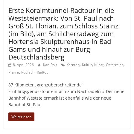
Allgemein
Erste Koralmtunnel-Radtour in die
Weststeiermark: Von St. Paul nach
Groß St. Florian, zum Schloss Stainz
(im Bild), am Schilcherradweg zum
Hortensia Skulpturenhaus in Bad
Gams und hinauf zur Burg
Deutschlandsberg
,
,
,
,
8. April 2026
Karl Pölz
Kärnten
Kultur
Kunst
Österreich
,
,
Pfarre
Pudlach
Radtour
87 Kilometer „grenzüberschreitende“
Frühlingsgenusstour einfach zum Nachradeln # Der neue
Bahnhof Weststeiermark ist ebenfalls wie der neue
Bahnhof St. Paul
Weiterlesen