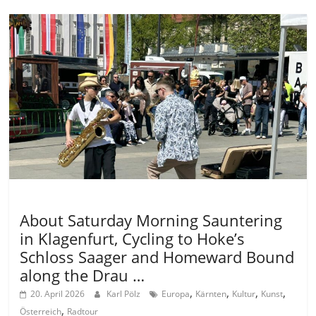
Allgemein
About Saturday Morning Sauntering
in Klagenfurt, Cycling to Hoke’s
Schloss Saager and Homeward Bound
along the Drau …
,
,
,
,
20. April 2026
Karl Pölz
Europa
Kärnten
Kultur
Kunst
,
Österreich
Radtour