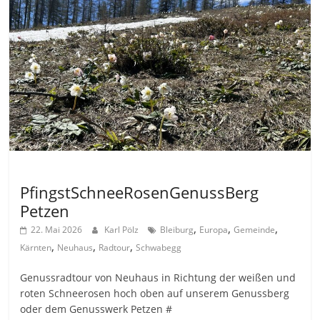
Allgemein
PfingstSchneeRosenGenussBerg
Petzen
,
,
,
22. Mai 2026
Karl Pölz
Bleiburg
Europa
Gemeinde
,
,
,
Kärnten
Neuhaus
Radtour
Schwabegg
Genussradtour von Neuhaus in Richtung der weißen und
roten Schneerosen hoch oben auf unserem Genussberg
oder dem Genusswerk Petzen #