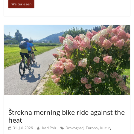
Weiterlesen
Allgemein
Štrekna morning bike ride against the
heat
,
,
,
31. Juli 2026
Karl Pölz
Dravograd
Europa
Kultur