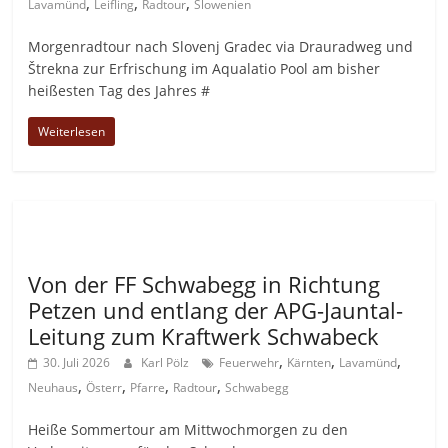
,
,
,
Lavamünd
Leifling
Radtour
Slowenien
Morgenradtour nach Slovenj Gradec via Drauradweg und
Štrekna zur Erfrischung im Aqualatio Pool am bisher
heißesten Tag des Jahres #
Weiterlesen
Allgemein
Von der FF Schwabegg in Richtung
Petzen und entlang der APG-Jauntal-
Leitung zum Kraftwerk Schwabeck
,
,
,
30. Juli 2026
Karl Pölz
Feuerwehr
Kärnten
Lavamünd
,
,
,
,
Neuhaus
Österr
Pfarre
Radtour
Schwabegg
Heiße Sommertour am Mittwochmorgen zu den