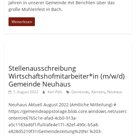
Jahren in unserer Gemeinde mit Berichten über das
große Mühlenfest in Bach,
Weiterlesen
Allgemein
Stellenausschreibung
Wirtschaftshofmitarbeiter*in (m/w/d)
Gemeinde Neuhaus
,
,
1. August 2022
Karl Pölz
Gemeinde
Kärnten
Neuhaus
Neuhaus Aktuell August 2022 (Amtliche Mitteilung) #
https://gemeindeappstorage.blob.core.windows.net/userc
ontent/e6765c1e-afad-4cb0-913a-
a5c1183ad6f1/full/afe4e171-82ef-490c-b5a8-
e828d5210f31/Gemeindezeitung%20Nr.%203-