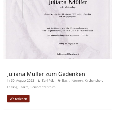
Allgemein
Juliana Müller zum Gedenken
,
,
,
30. August 2022
Karl Pölz
Bach
Kärnten
Kirchenchor
,
,
Leifling
Pfarre
Seniorenzentrum
Weiterlesen