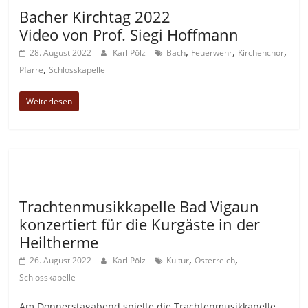
Bacher Kirchtag 2022
Video von Prof. Siegi Hoffmann
,
,
,
28. August 2022
Karl Pölz
Bach
Feuerwehr
Kirchenchor
,
Pfarre
Schlosskapelle
Weiterlesen
Allgemein
Trachtenmusikkapelle Bad Vigaun
konzertiert für die Kurgäste in der
Heiltherme
,
,
26. August 2022
Karl Pölz
Kultur
Österreich
Schlosskapelle
Am Donnerstagabend spielte die Trachtenmusikkapelle