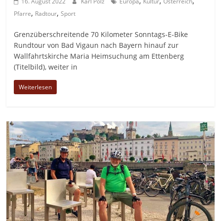
,
,
,
16. August 2022
Karl Pölz
Europa
Kultur
Österreich
,
,
Pfarre
Radtour
Sport
Grenzüberschreitende 70 Kilometer Sonntags-E-Bike
Rundtour von Bad Vigaun nach Bayern hinauf zur
Wallfahrtskirche Maria Heimsuchung am Ettenberg
(Titelbild), weiter in
Weiterlesen