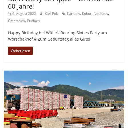
60 Jahre!
,
,
,
6. August 2022
Karl Pölz
Kärnten
Kultur
Neuhaus
,
Österreich
Pudlach
Happy Birthday bei Wülle’s Roaring Sixties Party am
Worschakhof # Zum Geburtstag alles Gute!
Weiterlesen