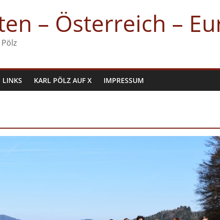
en – Österreich – E
 Pölz
LINKS
KARL PÖLZ AUF X
IMPRESSUM