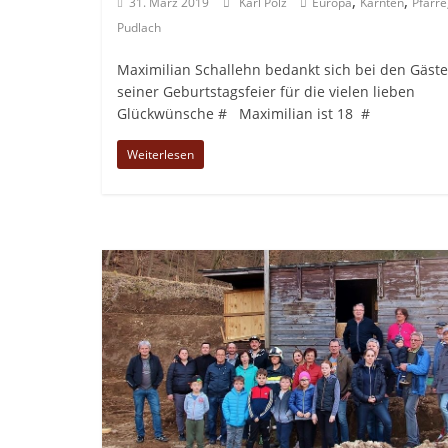
,
,
31. März 2019
Karl Pölz
Europa
Kärnten
Pfarre
Pudlach
Maximilian Schallehn bedankt sich bei den Gäst
seiner Geburtstagsfeier für die vielen lieben
Glückwünsche # Maximilian ist 18 #
Weiterlesen