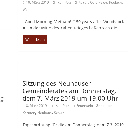
,
,
,
10. März 2019
Karl Pölz
Kultur
Österreich
Pudlach
Welt
Good Morning, Vietnam! # 50 years after Woodstock
# In der Mitte des Kalten Krieges ließen sich die
Weiterlesen
Allgemein
Sitzung des Neuhauser
Gemeinderates am Donnerstag,
gg
dem 7. März 2019 um 19.00 Uhr
,
,
8. März 2019
Karl Pölz
Feuerwehr
Gemeinde
,
,
Kärnten
Neuhaus
Schule
Tagesordnung für die am Donnerstag, dem 7.3. 2019