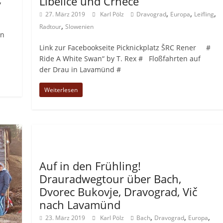
Libeliče und Črneče
,
,
,
,
27. März 2019
Karl Pölz
Dravograd
Europa
Leifling
,
Radtour
Slowenien
en
Link zur Facebookseite Picknickplatz ŠRC Rener #
Ride A White Swan“ by T. Rex # Floßfahrten auf
der Drau in Lavamünd #
Weiterlesen
Allgemein
Auf in den Frühling!
Drauradwegtour über Bach,
Dvorec Bukovje, Dravograd, Vič
nach Lavamünd
,
,
,
23. März 2019
Karl Pölz
Bach
Dravograd
Europa