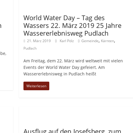
Allgemein
World Water Day – Tag des
m
Wassers 22. März 2019 25 Jahre
Wassererlebnisweg Pudlach
,
,
21. März 2019
Karl Pölz
Gemeinde
Kärnten
Pudlach
ebe,
Am Freitag, dem 22. März wird weltweit mit vielen
Events der World Water Day gefeiert. Am
Wassererlebnisweg in Pudlach heißt
Weiterlesen
Allgemein
Ausflug auf den Josefsberg, zum