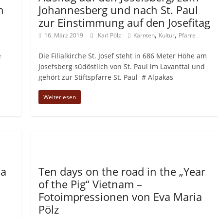
n
Johannesberg und nach St. Paul
zur Einstimmung auf den Josefitag
,
,
16. März 2019
Karl Pölz
Kärnten
Kultur
Pfarre
e
Die Filialkirche St. Josef steht in 686 Meter Höhe am
Josefsberg südöstlich von St. Paul im Lavanttal und
gehört zur Stiftspfarre St. Paul # Alpakas
Weiterlesen
Allgemein
ha
Ten days on the road in the „Year
of the Pig“ Vietnam –
Fotoimpressionen von Eva Maria
Pölz