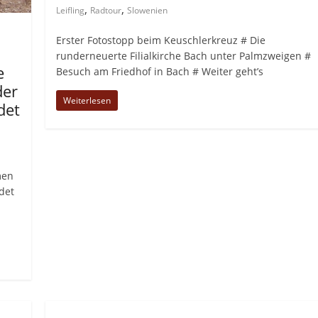
,
,
Leifling
Radtour
Slowenien
Erster Fotostopp beim Keuschlerkreuz # Die
runderneuerte Filialkirche Bach unter Palmzweigen #
e
Besuch am Friedhof in Bach # Weiter geht’s
der
Weiterlesen
det
,
men
det