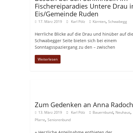
Fischereiparadies Untere Drau i
Eis/Gemeinde Ruden
,
17. März 2019
Karl Pölz
Kärnten
Schwabegg
Herrliche Blicke auf die Drau und hinüber auf di
Schwabegger Seite bieten sich bei einem
Sonntagsspaziergang zu den – zwischen
Weiterlesen
Allgemein
Zum Gedenken an Anna Radoc
,
,
13. März 2019
Karl Pölz
Bauernbund
Neuhaus
,
Pfarre
Seniorenbund
+ Herzliche Anteilnahme entbieten der