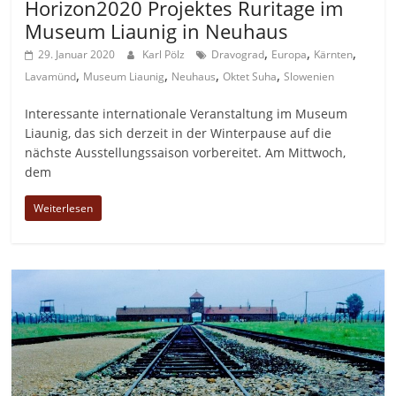
Horizon2020 Projektes Ruritage im
Museum Liaunig in Neuhaus
,
,
,
29. Januar 2020
Karl Pölz
Dravograd
Europa
Kärnten
,
,
,
,
Lavamünd
Museum Liaunig
Neuhaus
Oktet Suha
Slowenien
Interessante internationale Veranstaltung im Museum
Liaunig, das sich derzeit in der Winterpause auf die
nächste Ausstellungssaison vorbereitet. Am Mittwoch,
dem
Weiterlesen