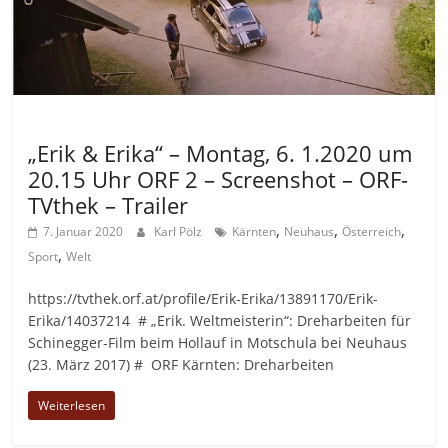
Allgemein
„Erik & Erika“ – Montag, 6. 1.2020 um
20.15 Uhr ORF 2 – Screenshot – ORF-
TVthek – Trailer
,
,
,
7. Januar 2020
Karl Pölz
Kärnten
Neuhaus
Österreich
,
Sport
Welt
https://tvthek.orf.at/profile/Erik-Erika/13891170/Erik-
Erika/14037214 # „Erik. Weltmeisterin“: Dreharbeiten für
Schinegger-Film beim Hollauf in Motschula bei Neuhaus
(23. März 2017) # ORF Kärnten: Dreharbeiten
Weiterlesen