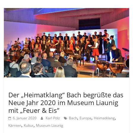
Allgemein
Der „Heimatklang“ Bach begrüßte das
Neue Jahr 2020 im Museum Liaunig
mit „Feuer & Eis“
,
,
,
6. Januar 2020
Karl Pölz
Bach
Europa
Heimatklang
,
,
Kärnten
Kultur
Museum Liaunig