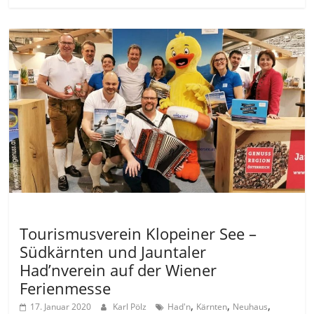
Allgemein
Tourismusverein Klopeiner See –
Südkärnten und Jauntaler
Had’nverein auf der Wiener
Ferienmesse
,
,
,
17. Januar 2020
Karl Pölz
Had'n
Kärnten
Neuhaus