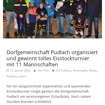
Allgemein
Dorfgemeinschaft Pudlach organisiert
und gewinnt tolles Eisstockturnier
mit 11 Mannschaften
,
,
,
12. Januar 2020
Karl Pölz
DG Pudlach
Feuerwehr
Kultur
,
Pudlach
Sport
Für ein ausgezeichnet organisiertes und spannendes
Eisstockturnier sorgte gestern die Dorfgemeinschaft
Pudlach am vereinseigenen Eislaufplatz. Nach sieben
Stunden konnten schließlich