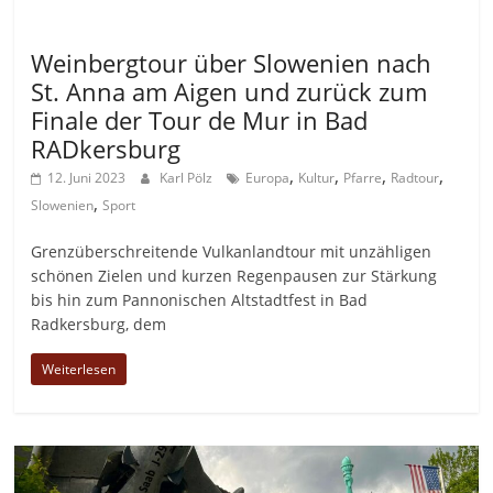
Allgemein
Weinbergtour über Slowenien nach
St. Anna am Aigen und zurück zum
Finale der Tour de Mur in Bad
RADkersburg
,
,
,
,
12. Juni 2023
Karl Pölz
Europa
Kultur
Pfarre
Radtour
,
Slowenien
Sport
Grenzüberschreitende Vulkanlandtour mit unzähligen
schönen Zielen und kurzen Regenpausen zur Stärkung
bis hin zum Pannonischen Altstadtfest in Bad
Radkersburg, dem
Weiterlesen