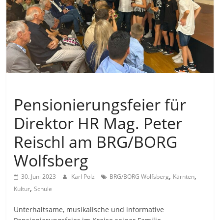
Allgemein
Pensionierungsfeier für
Direktor HR Mag. Peter
Reischl am BRG/BORG
Wolfsberg
,
,
30. Juni 2023
Karl Pölz
BRG/BORG Wolfsberg
Kärnten
,
Kultur
Schule
Unterhaltsame, musikalische und informative