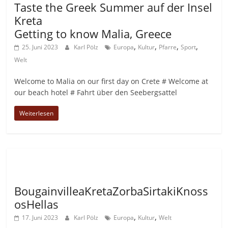
Taste the Greek Summer auf der Insel
Kreta
Getting to know Malia, Greece
,
,
,
,
25. Juni 2023
Karl Pölz
Europa
Kultur
Pfarre
Sport
Welt
Welcome to Malia on our first day on Crete # Welcome at
our beach hotel # Fahrt über den Seebergsattel
Weiterlesen
Allgemein
BougainvilleaKretaZorbaSirtakiKnoss
osHellas
,
,
17. Juni 2023
Karl Pölz
Europa
Kultur
Welt