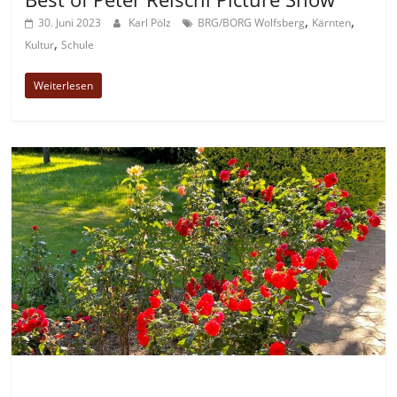
,
,
30. Juni 2023
Karl Pölz
BRG/BORG Wolfsberg
Kärnten
,
Kultur
Schule
Weiterlesen
Allgemein