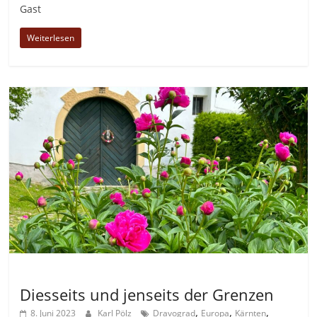
Gast
Weiterlesen
Allgemein
Diesseits und jenseits der Grenzen
,
,
,
8. Juni 2023
Karl Pölz
Dravograd
Europa
Kärnten