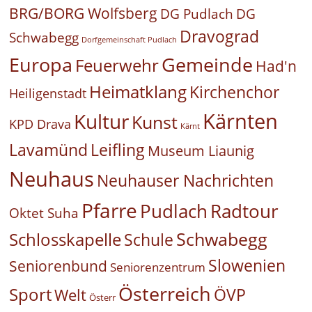
BRG/BORG Wolfsberg
DG Pudlach
DG
Dravograd
Schwabegg
Dorfgemeinschaft Pudlach
Europa
Gemeinde
Feuerwehr
Had'n
Heimatklang
Kirchenchor
Heiligenstadt
Kärnten
Kultur
Kunst
KPD Drava
Kärnt
Leifling
Lavamünd
Museum Liaunig
Neuhaus
Neuhauser Nachrichten
Pfarre
Pudlach
Radtour
Oktet Suha
Schwabegg
Schlosskapelle
Schule
Slowenien
Seniorenbund
Seniorenzentrum
Österreich
Sport
ÖVP
Welt
Österr