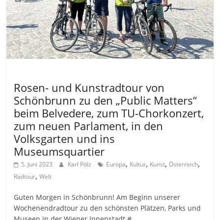
Allgemein
Rosen- und Kunstradtour von
Schönbrunn zu den „Public Matters“
beim Belvedere, zum TU-Chorkonzert,
zum neuen Parlament, in den
Volksgarten und ins
Museumsquartier
,
,
,
,
5. Juni 2023
Karl Pölz
Europa
Kultur
Kunst
Österreich
,
Radtour
Welt
Guten Morgen in Schönbrunn! Am Beginn unserer
Wochenendradtour zu den schönsten Plätzen, Parks und
Museen in der Wiener Innenstadt #