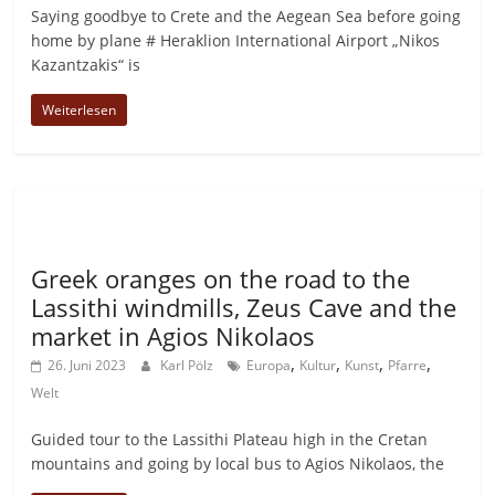
Saying goodbye to Crete and the Aegean Sea before going
home by plane # Heraklion International Airport „Nikos
Kazantzakis“ is
Weiterlesen
Allgemein
Greek oranges on the road to the
Lassithi windmills, Zeus Cave and the
market in Agios Nikolaos
,
,
,
,
26. Juni 2023
Karl Pölz
Europa
Kultur
Kunst
Pfarre
Welt
Guided tour to the Lassithi Plateau high in the Cretan
mountains and going by local bus to Agios Nikolaos, the