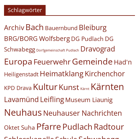
Schlagwörter
Bach
Bleiburg
Archiv
Bauernbund
BRG/BORG Wolfsberg
DG Pudlach
DG
Dravograd
Schwabegg
Dorfgemeinschaft Pudlach
Europa
Gemeinde
Feuerwehr
Had'n
Heimatklang
Kirchenchor
Heiligenstadt
Kärnten
Kultur
Kunst
KPD Drava
Kärnt
Leifling
Lavamünd
Museum Liaunig
Neuhaus
Neuhauser Nachrichten
Pfarre
Pudlach
Radtour
Oktet Suha