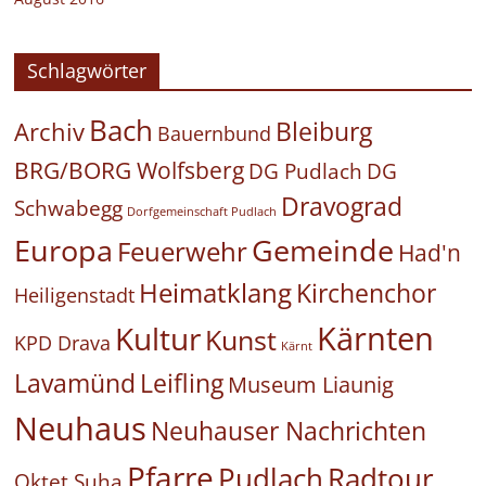
Schlagwörter
Bach
Bleiburg
Archiv
Bauernbund
BRG/BORG Wolfsberg
DG Pudlach
DG
Dravograd
Schwabegg
Dorfgemeinschaft Pudlach
Europa
Gemeinde
Feuerwehr
Had'n
Heimatklang
Kirchenchor
Heiligenstadt
Kärnten
Kultur
Kunst
KPD Drava
Kärnt
Leifling
Lavamünd
Museum Liaunig
Neuhaus
Neuhauser Nachrichten
Pfarre
Pudlach
Radtour
Oktet Suha