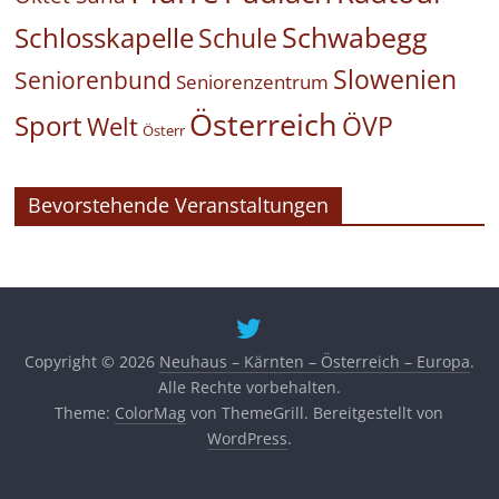
Schwabegg
Schlosskapelle
Schule
Slowenien
Seniorenbund
Seniorenzentrum
Österreich
Sport
ÖVP
Welt
Österr
Bevorstehende Veranstaltungen
Copyright © 2026
Neuhaus – Kärnten – Österreich – Europa
.
Alle Rechte vorbehalten.
Theme:
ColorMag
von ThemeGrill. Bereitgestellt von
WordPress
.