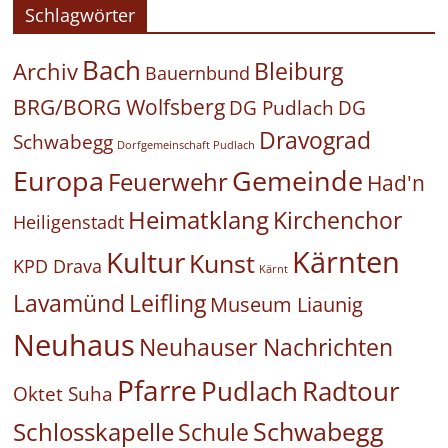
Schlagwörter
Bach
Bleiburg
Archiv
Bauernbund
BRG/BORG Wolfsberg
DG Pudlach
DG
Dravograd
Schwabegg
Dorfgemeinschaft Pudlach
Europa
Gemeinde
Feuerwehr
Had'n
Heimatklang
Kirchenchor
Heiligenstadt
Kärnten
Kultur
Kunst
KPD Drava
Kärnt
Leifling
Lavamünd
Museum Liaunig
Neuhaus
Neuhauser Nachrichten
Pfarre
Pudlach
Radtour
Oktet Suha
Schwabegg
Schlosskapelle
Schule