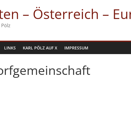
en – Österreich – E
 Pölz
LINKS
KARL PÖLZ AUF X
IMPRESSUM
orfgemeinschaft