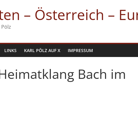
en – Österreich – E
 Pölz
LINKS
KARL PÖLZ AUF X
IMPRESSUM
Heimatklang Bach im