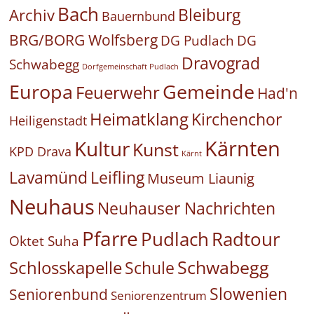
Bach
Bleiburg
Archiv
Bauernbund
BRG/BORG Wolfsberg
DG Pudlach
DG
Dravograd
Schwabegg
Dorfgemeinschaft Pudlach
Europa
Gemeinde
Feuerwehr
Had'n
Heimatklang
Kirchenchor
Heiligenstadt
Kärnten
Kultur
Kunst
KPD Drava
Kärnt
Leifling
Lavamünd
Museum Liaunig
Neuhaus
Neuhauser Nachrichten
Pfarre
Pudlach
Radtour
Oktet Suha
Schwabegg
Schlosskapelle
Schule
Slowenien
Seniorenbund
Seniorenzentrum