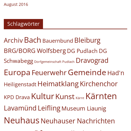
August 2016
Schlagwörter
Bach
Bleiburg
Archiv
Bauernbund
BRG/BORG Wolfsberg
DG Pudlach
DG
Dravograd
Schwabegg
Dorfgemeinschaft Pudlach
Europa
Gemeinde
Feuerwehr
Had'n
Heimatklang
Kirchenchor
Heiligenstadt
Kärnten
Kultur
Kunst
KPD Drava
Kärnt
Leifling
Lavamünd
Museum Liaunig
Neuhaus
Neuhauser Nachrichten