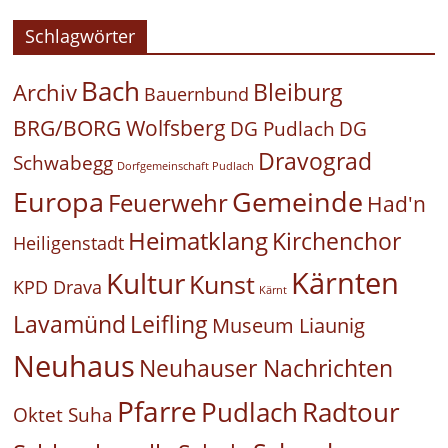
Schlagwörter
Bach
Bleiburg
Archiv
Bauernbund
BRG/BORG Wolfsberg
DG Pudlach
DG
Dravograd
Schwabegg
Dorfgemeinschaft Pudlach
Europa
Gemeinde
Feuerwehr
Had'n
Heimatklang
Kirchenchor
Heiligenstadt
Kärnten
Kultur
Kunst
KPD Drava
Kärnt
Leifling
Lavamünd
Museum Liaunig
Neuhaus
Neuhauser Nachrichten
Pfarre
Pudlach
Radtour
Oktet Suha