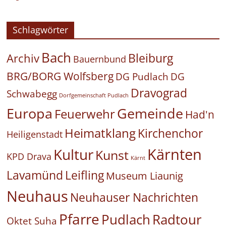
Schlagwörter
Bach
Bleiburg
Archiv
Bauernbund
BRG/BORG Wolfsberg
DG Pudlach
DG
Dravograd
Schwabegg
Dorfgemeinschaft Pudlach
Europa
Gemeinde
Feuerwehr
Had'n
Heimatklang
Kirchenchor
Heiligenstadt
Kärnten
Kultur
Kunst
KPD Drava
Kärnt
Leifling
Lavamünd
Museum Liaunig
Neuhaus
Neuhauser Nachrichten
Pfarre
Pudlach
Radtour
Oktet Suha