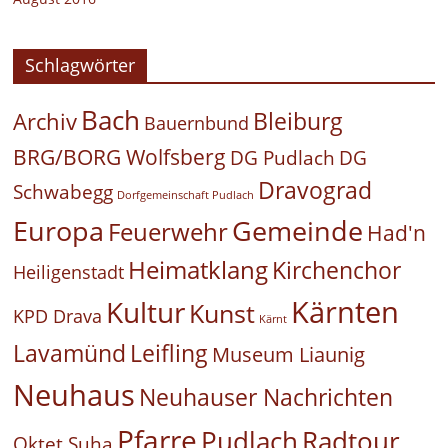
Schlagwörter
Bach
Bleiburg
Archiv
Bauernbund
BRG/BORG Wolfsberg
DG Pudlach
DG
Dravograd
Schwabegg
Dorfgemeinschaft Pudlach
Europa
Gemeinde
Feuerwehr
Had'n
Heimatklang
Kirchenchor
Heiligenstadt
Kärnten
Kultur
Kunst
KPD Drava
Kärnt
Leifling
Lavamünd
Museum Liaunig
Neuhaus
Neuhauser Nachrichten
Pfarre
Pudlach
Radtour
Oktet Suha