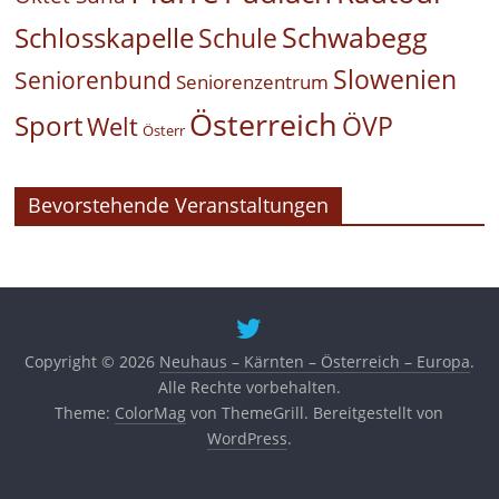
Schwabegg
Schlosskapelle
Schule
Slowenien
Seniorenbund
Seniorenzentrum
Österreich
Sport
ÖVP
Welt
Österr
Bevorstehende Veranstaltungen
Copyright © 2026
Neuhaus – Kärnten – Österreich – Europa
.
Alle Rechte vorbehalten.
Theme:
ColorMag
von ThemeGrill. Bereitgestellt von
WordPress
.