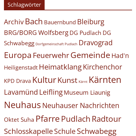
Schlagwörter
Bach
Bleiburg
Archiv
Bauernbund
BRG/BORG Wolfsberg
DG Pudlach
DG
Dravograd
Schwabegg
Dorfgemeinschaft Pudlach
Europa
Gemeinde
Feuerwehr
Had'n
Heimatklang
Kirchenchor
Heiligenstadt
Kärnten
Kultur
Kunst
KPD Drava
Kärnt
Leifling
Lavamünd
Museum Liaunig
Neuhaus
Neuhauser Nachrichten
Pfarre
Pudlach
Radtour
Oktet Suha
Schwabegg
Schlosskapelle
Schule