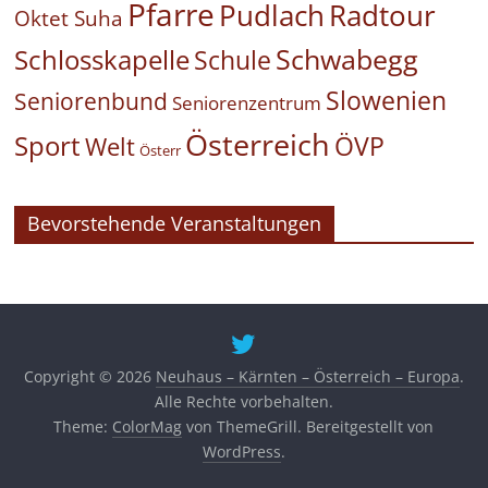
Pfarre
Pudlach
Radtour
Oktet Suha
Schwabegg
Schlosskapelle
Schule
Slowenien
Seniorenbund
Seniorenzentrum
Österreich
Sport
ÖVP
Welt
Österr
Bevorstehende Veranstaltungen
Copyright © 2026
Neuhaus – Kärnten – Österreich – Europa
.
Alle Rechte vorbehalten.
Theme:
ColorMag
von ThemeGrill. Bereitgestellt von
WordPress
.