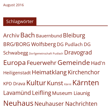
August 2016
Schlagwörter
Bach
Bleiburg
Archiv
Bauernbund
BRG/BORG Wolfsberg
DG Pudlach
DG
Dravograd
Schwabegg
Dorfgemeinschaft Pudlach
Europa
Gemeinde
Feuerwehr
Had'n
Heimatklang
Kirchenchor
Heiligenstadt
Kärnten
Kultur
Kunst
KPD Drava
Kärnt
Leifling
Lavamünd
Museum Liaunig
Neuhaus
Neuhauser Nachrichten