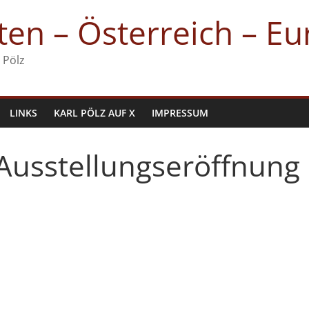
en – Österreich – E
 Pölz
LINKS
KARL PÖLZ AUF X
IMPRESSUM
Ausstellungseröffnung