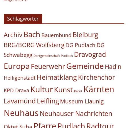
Schlagwörter
Bach
Bleiburg
Archiv
Bauernbund
BRG/BORG Wolfsberg
DG Pudlach
DG
Dravograd
Schwabegg
Dorfgemeinschaft Pudlach
Europa
Gemeinde
Feuerwehr
Had'n
Heimatklang
Kirchenchor
Heiligenstadt
Kärnten
Kultur
Kunst
KPD Drava
Kärnt
Leifling
Lavamünd
Museum Liaunig
Neuhaus
Neuhauser Nachrichten
Pfarre
Pudlach
Radtour
Oktet Suha