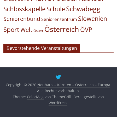
Schwabegg
Schlosskapelle
Schule
Slowenien
Seniorenbund
Seniorenzentrum
Österreich
Sport
ÖVP
Welt
Österr
Bevorstehende Veranstaltungen
Copyright © 2026
Neuhaus – Kärnten – Österreich – Europa
.
Alle Rechte vorbehalten.
Theme:
ColorMag
von ThemeGrill. Bereitgestellt von
WordPress
.