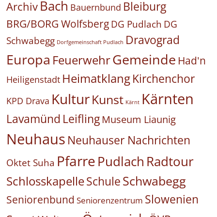
Bach
Bleiburg
Archiv
Bauernbund
BRG/BORG Wolfsberg
DG Pudlach
DG
Dravograd
Schwabegg
Dorfgemeinschaft Pudlach
Europa
Gemeinde
Feuerwehr
Had'n
Heimatklang
Kirchenchor
Heiligenstadt
Kärnten
Kultur
Kunst
KPD Drava
Kärnt
Leifling
Lavamünd
Museum Liaunig
Neuhaus
Neuhauser Nachrichten
Pfarre
Pudlach
Radtour
Oktet Suha
Schwabegg
Schlosskapelle
Schule
Slowenien
Seniorenbund
Seniorenzentrum