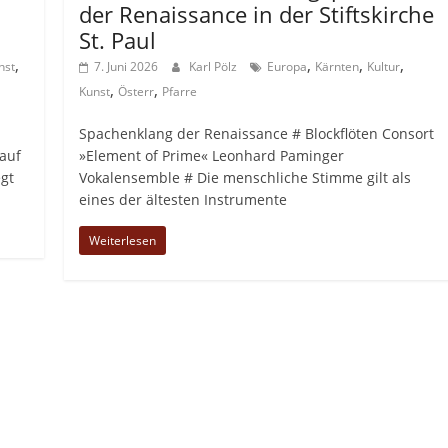
der Renaissance in der Stiftskirche
St. Paul
,
,
,
,
nst
7. Juni 2026
Karl Pölz
Europa
Kärnten
Kultur
,
,
Kunst
Österr
Pfarre
Spachenklang der Renaissance # Blockflöten Consort
auf
»Element of Prime« Leonhard Paminger
egt
Vokalensemble # Die menschliche Stimme gilt als
eines der ältesten Instrumente
Weiterlesen