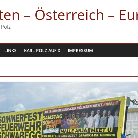
en – Österreich – E
 Pölz
LINKS
KARL PÖLZ AUF X
IMPRESSUM