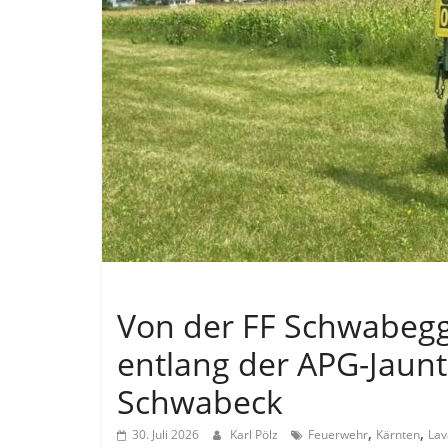
Allgemein
Von der FF Schwabegg
entlang der APG-Jaunt
Schwabeck
,
,
30. Juli 2026
Karl Pölz
Feuerwehr
Kärnten
La