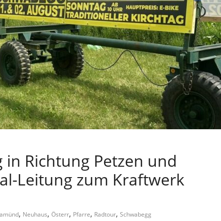
 in Richtung Petzen und
al-Leitung zum Kraftwerk
,
,
,
,
,
vamünd
Neuhaus
Österr
Pfarre
Radtour
Schwabegg