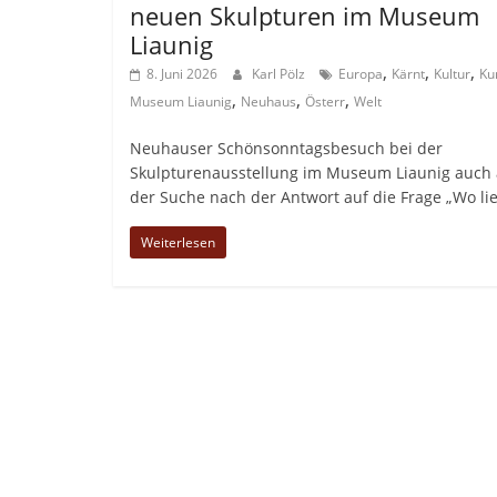
neuen Skulpturen im Museum
Liaunig
,
,
,
8. Juni 2026
Karl Pölz
Europa
Kärnt
Kultur
Ku
,
,
,
Museum Liaunig
Neuhaus
Österr
Welt
Neuhauser Schönsonntagsbesuch bei der
Skulpturenausstellung im Museum Liaunig auch 
der Suche nach der Antwort auf die Frage „Wo li
Weiterlesen