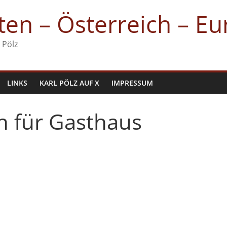
en – Österreich – E
 Pölz
LINKS
KARL PÖLZ AUF X
IMPRESSUM
 für Gasthaus