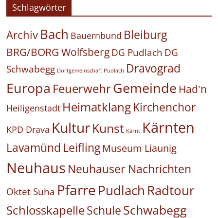
Schlagwörter
Bach
Bleiburg
Archiv
Bauernbund
BRG/BORG Wolfsberg
DG Pudlach
DG
Dravograd
Schwabegg
Dorfgemeinschaft Pudlach
Europa
Gemeinde
Feuerwehr
Had'n
Heimatklang
Kirchenchor
Heiligenstadt
Kärnten
Kultur
Kunst
KPD Drava
Kärnt
Leifling
Lavamünd
Museum Liaunig
Neuhaus
Neuhauser Nachrichten
Pfarre
Pudlach
Radtour
Oktet Suha
Schwabegg
Schlosskapelle
Schule