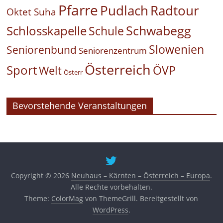
Pfarre
Pudlach
Radtour
Oktet Suha
Schwabegg
Schlosskapelle
Schule
Slowenien
Seniorenbund
Seniorenzentrum
Österreich
Sport
ÖVP
Welt
Österr
Bevorstehende Veranstaltungen
Copyright © 2026
Neuhaus – Kärnten – Österreich – Europa
.
Alle Rechte vorbehalten.
Theme:
ColorMag
von ThemeGrill. Bereitgestellt von
WordPress
.