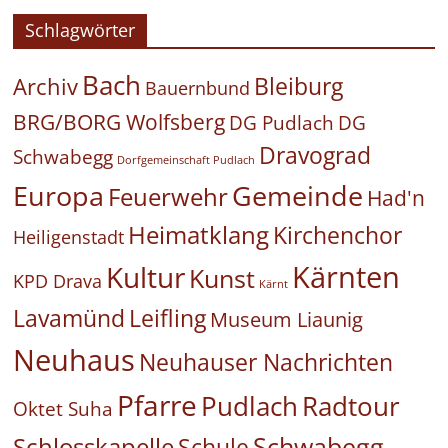
Schlagwörter
Bach
Bleiburg
Archiv
Bauernbund
BRG/BORG Wolfsberg
DG Pudlach
DG
Dravograd
Schwabegg
Dorfgemeinschaft Pudlach
Europa
Gemeinde
Feuerwehr
Had'n
Heimatklang
Kirchenchor
Heiligenstadt
Kärnten
Kultur
Kunst
KPD Drava
Kärnt
Leifling
Lavamünd
Museum Liaunig
Neuhaus
Neuhauser Nachrichten
Pfarre
Pudlach
Radtour
Oktet Suha
Schwabegg
Schlosskapelle
Schule