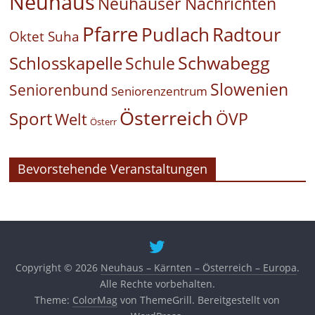
Neuhaus
Neuhauser Nachrichten
Pfarre
Pudlach
Radtour
Oktet Suha
Schwabegg
Schlosskapelle
Schule
Slowenien
Seniorenbund
Seniorenzentrum
Österreich
Sport
ÖVP
Welt
Österr
Bevorstehende Veranstaltungen
Copyright © 2026
Neuhaus – Kärnten – Österreich – Europa
.
Alle Rechte vorbehalten.
Theme:
ColorMag
von ThemeGrill. Bereitgestellt von