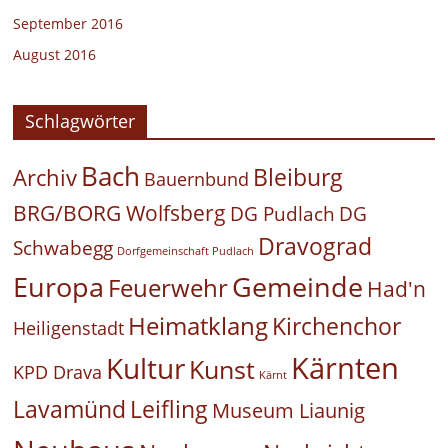
September 2016
August 2016
Schlagwörter
Bach
Bleiburg
Archiv
Bauernbund
BRG/BORG Wolfsberg
DG Pudlach
DG
Dravograd
Schwabegg
Dorfgemeinschaft Pudlach
Europa
Gemeinde
Feuerwehr
Had'n
Heimatklang
Kirchenchor
Heiligenstadt
Kärnten
Kultur
Kunst
KPD Drava
Kärnt
Leifling
Lavamünd
Museum Liaunig