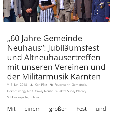
Allgemein
„60 Jahre Gemeinde
Neuhaus“: Jubiläumsfest
und Altneuhausertreffen
mit unseren Vereinen und
der Militärmusik Kärnten
,
,
3. Juni 2018
Karl Pölz
Feuerwehr
Gemeinde
,
,
,
,
,
Heimatklang
KPD Drava
Neuhaus
Oktet Suha
Pfarre
,
Schlosskapelle
Schule
Mit einem großen Fest und