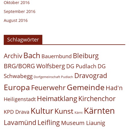
Oktober 2016
September 2016
August 2016
Schlagwörter
Bach
Bleiburg
Archiv
Bauernbund
BRG/BORG Wolfsberg
DG Pudlach
DG
Dravograd
Schwabegg
Dorfgemeinschaft Pudlach
Europa
Gemeinde
Feuerwehr
Had'n
Heimatklang
Kirchenchor
Heiligenstadt
Kärnten
Kultur
Kunst
KPD Drava
Kärnt
Leifling
Lavamünd
Museum Liaunig