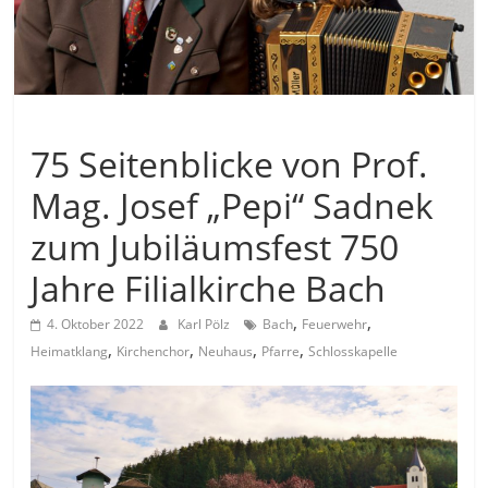
Allgemein
75 Seitenblicke von Prof.
Mag. Josef „Pepi“ Sadnek
zum Jubiläumsfest 750
Jahre Filialkirche Bach
,
,
4. Oktober 2022
Karl Pölz
Bach
Feuerwehr
,
,
,
,
Heimatklang
Kirchenchor
Neuhaus
Pfarre
Schlosskapelle