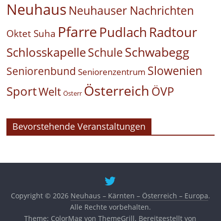
Neuhaus
Neuhauser Nachrichten
Pfarre
Pudlach
Radtour
Oktet Suha
Schwabegg
Schlosskapelle
Schule
Slowenien
Seniorenbund
Seniorenzentrum
Österreich
Sport
ÖVP
Welt
Österr
Bevorstehende Veranstaltungen
Copyright © 2026
Neuhaus – Kärnten – Österreich – Europa
.
Alle Rechte vorbehalten.
Theme:
ColorMag
von ThemeGrill. Bereitgestellt von