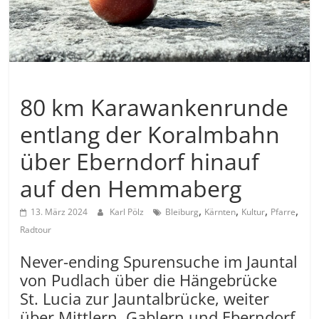
Allgemein
80 km Karawankenrunde
entlang der Koralmbahn
über Eberndorf hinauf
auf den Hemmaberg
,
,
,
,
13. März 2024
Karl Pölz
Bleiburg
Kärnten
Kultur
Pfarre
Radtour
Never-ending Spurensuche im Jauntal
von Pudlach über die Hängebrücke
St. Lucia zur Jauntalbrücke, weiter
über Mittlern, Gablern und Eberndorf