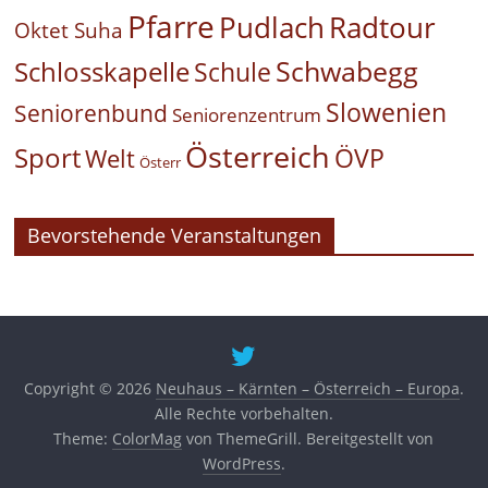
Pfarre
Pudlach
Radtour
Oktet Suha
Schwabegg
Schlosskapelle
Schule
Slowenien
Seniorenbund
Seniorenzentrum
Österreich
Sport
ÖVP
Welt
Österr
Bevorstehende Veranstaltungen
Copyright © 2026
Neuhaus – Kärnten – Österreich – Europa
.
Alle Rechte vorbehalten.
Theme:
ColorMag
von ThemeGrill. Bereitgestellt von
WordPress
.