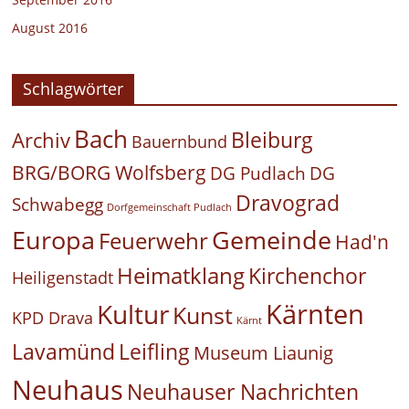
August 2016
Schlagwörter
Bach
Bleiburg
Archiv
Bauernbund
BRG/BORG Wolfsberg
DG Pudlach
DG
Dravograd
Schwabegg
Dorfgemeinschaft Pudlach
Europa
Gemeinde
Feuerwehr
Had'n
Heimatklang
Kirchenchor
Heiligenstadt
Kärnten
Kultur
Kunst
KPD Drava
Kärnt
Leifling
Lavamünd
Museum Liaunig
Neuhaus
Neuhauser Nachrichten