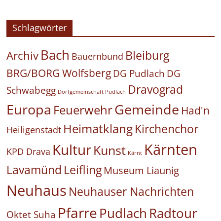
Schlagwörter
Bach
Bleiburg
Archiv
Bauernbund
BRG/BORG Wolfsberg
DG Pudlach
DG
Dravograd
Schwabegg
Dorfgemeinschaft Pudlach
Europa
Gemeinde
Feuerwehr
Had'n
Heimatklang
Kirchenchor
Heiligenstadt
Kärnten
Kultur
Kunst
KPD Drava
Kärnt
Leifling
Lavamünd
Museum Liaunig
Neuhaus
Neuhauser Nachrichten
Pfarre
Pudlach
Radtour
Oktet Suha