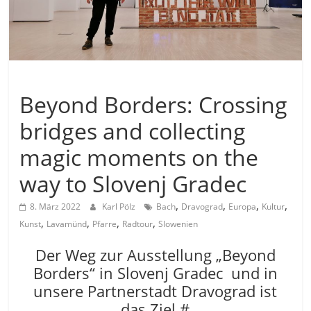
Allgemein
Beyond Borders: Crossing
bridges and collecting
magic moments on the
way to Slovenj Gradec
,
,
,
,
8. März 2022
Karl Pölz
Bach
Dravograd
Europa
Kultur
,
,
,
,
Kunst
Lavamünd
Pfarre
Radtour
Slowenien
Der Weg zur Ausstellung „Beyond
Borders“ in Slovenj Gradec und in
unsere Partnerstadt Dravograd ist
das Ziel #