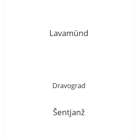
Lavamünd
Dravograd
Šentjanž