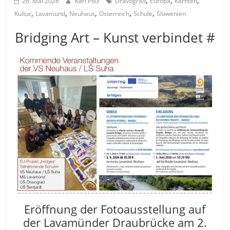
,
,
,
26. Mai 2026
Karl Pölz
Dravograd
Europa
Kärnten
,
,
,
,
,
Kultur
Lavamünd
Neuhaus
Österreich
Schule
Slowenien
Bridging Art – Kunst verbindet #
Eröffnung der Fotoausstellung auf
der Lavamünder Draubrücke am 2.