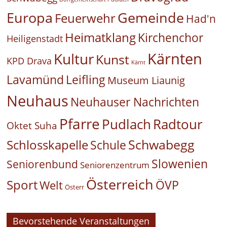
Europa
Gemeinde
Feuerwehr
Had'n
Heimatklang
Kirchenchor
Heiligenstadt
Kärnten
Kultur
Kunst
KPD Drava
Kärnt
Leifling
Lavamünd
Museum Liaunig
Neuhaus
Neuhauser Nachrichten
Pfarre
Pudlach
Radtour
Oktet Suha
Schwabegg
Schlosskapelle
Schule
Slowenien
Seniorenbund
Seniorenzentrum
Österreich
Sport
ÖVP
Welt
Österr
Bevorstehende Veranstaltungen