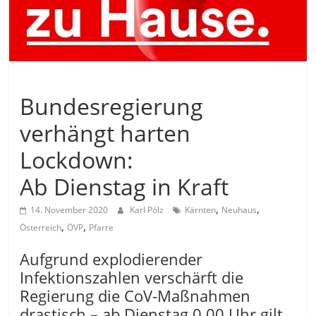
Allgemein
Bundesregierung
verhängt harten
Lockdown:
Ab Dienstag in Kraft
,
,
14. November 2020
Karl Pölz
Kärnten
Neuhaus
,
,
Österreich
ÖVP
Pfarre
Aufgrund explodierender
Infektionszahlen verschärft die
Regierung die CoV-Maßnahmen
drastisch – ab Dienstag 0.00 Uhr gilt