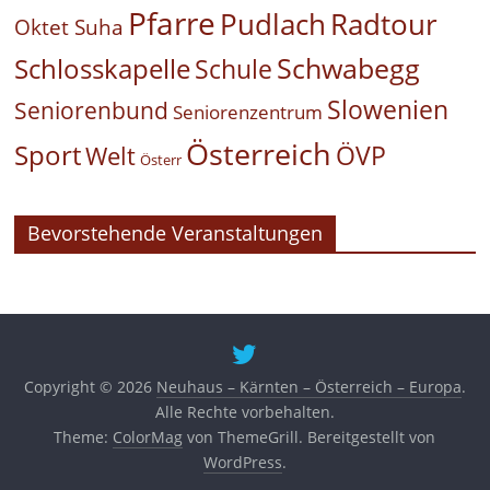
Pfarre
Pudlach
Radtour
Oktet Suha
Schwabegg
Schlosskapelle
Schule
Slowenien
Seniorenbund
Seniorenzentrum
Österreich
Sport
ÖVP
Welt
Österr
Bevorstehende Veranstaltungen
Copyright © 2026
Neuhaus – Kärnten – Österreich – Europa
.
Alle Rechte vorbehalten.
Theme:
ColorMag
von ThemeGrill. Bereitgestellt von
WordPress
.