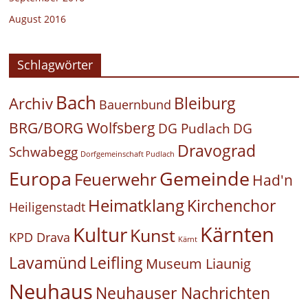
August 2016
Schlagwörter
Bach
Bleiburg
Archiv
Bauernbund
BRG/BORG Wolfsberg
DG Pudlach
DG
Dravograd
Schwabegg
Dorfgemeinschaft Pudlach
Europa
Gemeinde
Feuerwehr
Had'n
Heimatklang
Kirchenchor
Heiligenstadt
Kärnten
Kultur
Kunst
KPD Drava
Kärnt
Leifling
Lavamünd
Museum Liaunig
Neuhaus
Neuhauser Nachrichten