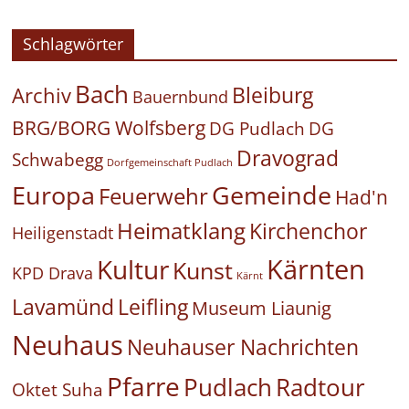
Schlagwörter
Bach
Bleiburg
Archiv
Bauernbund
BRG/BORG Wolfsberg
DG Pudlach
DG
Dravograd
Schwabegg
Dorfgemeinschaft Pudlach
Europa
Gemeinde
Feuerwehr
Had'n
Heimatklang
Kirchenchor
Heiligenstadt
Kärnten
Kultur
Kunst
KPD Drava
Kärnt
Leifling
Lavamünd
Museum Liaunig
Neuhaus
Neuhauser Nachrichten
Pfarre
Pudlach
Radtour
Oktet Suha