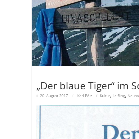
Allgemein
„Der blaue Tiger“ im Sc
,
,
20. August 2017
Karl Pölz
Kultur
Leifling
Neuha