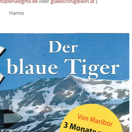
ntoplena@gmx.de
oder
glawischnig@aon.at
)
Hanno