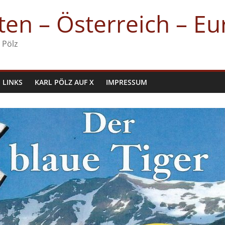
en – Österreich – E
 Pölz
LINKS
KARL PÖLZ AUF X
IMPRESSUM