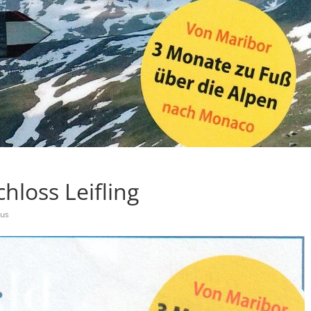
hloss Leifling
us