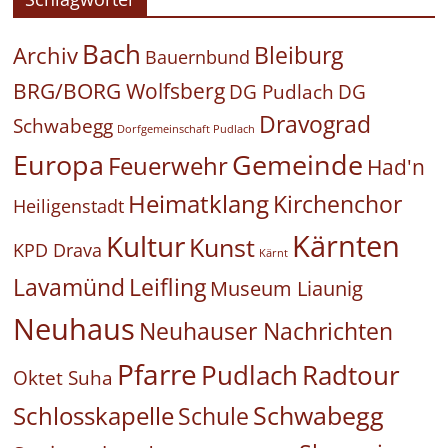
Bach
Bleiburg
Archiv
Bauernbund
BRG/BORG Wolfsberg
DG Pudlach
DG
Dravograd
Schwabegg
Dorfgemeinschaft Pudlach
Europa
Gemeinde
Feuerwehr
Had'n
Heimatklang
Kirchenchor
Heiligenstadt
Kärnten
Kultur
Kunst
KPD Drava
Kärnt
Leifling
Lavamünd
Museum Liaunig
Neuhaus
Neuhauser Nachrichten
Pfarre
Pudlach
Radtour
Oktet Suha
Schwabegg
Schlosskapelle
Schule