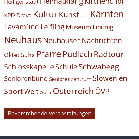
Heimatklang
Kirchenchor
Heiligenstadt
Kärnten
Kultur
Kunst
KPD Drava
Kärnt
Leifling
Lavamünd
Museum Liaunig
Neuhaus
Neuhauser Nachrichten
Pfarre
Pudlach
Radtour
Oktet Suha
Schwabegg
Schlosskapelle
Schule
Slowenien
Seniorenbund
Seniorenzentrum
Österreich
Sport
ÖVP
Welt
Österr
Bevorstehende Veranstaltungen