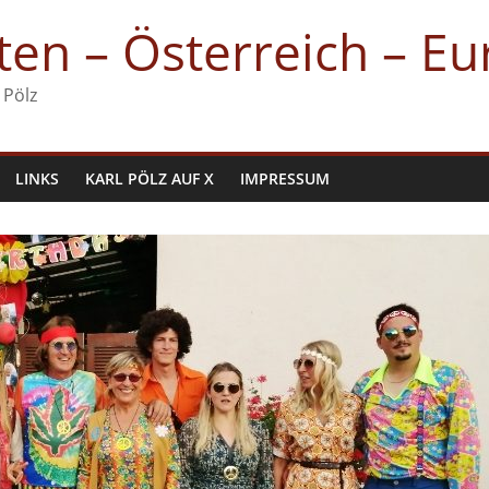
en – Österreich – E
 Pölz
LINKS
KARL PÖLZ AUF X
IMPRESSUM