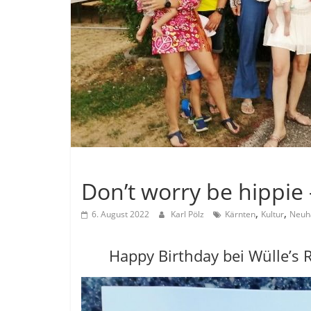
Allgemein
Don’t worry be hippie –
,
,
6. August 2022
Karl Pölz
Kärnten
Kultur
Neuh
Happy Birthday bei Wülle’s 