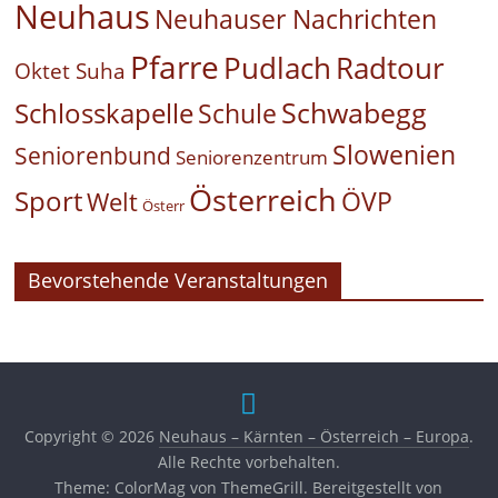
Neuhaus
Neuhauser Nachrichten
Pfarre
Pudlach
Radtour
Oktet Suha
Schwabegg
Schlosskapelle
Schule
Slowenien
Seniorenbund
Seniorenzentrum
Österreich
Sport
ÖVP
Welt
Österr
Bevorstehende Veranstaltungen
Copyright © 2026
Neuhaus – Kärnten – Österreich – Europa
.
Alle Rechte vorbehalten.
Theme:
ColorMag
von ThemeGrill. Bereitgestellt von