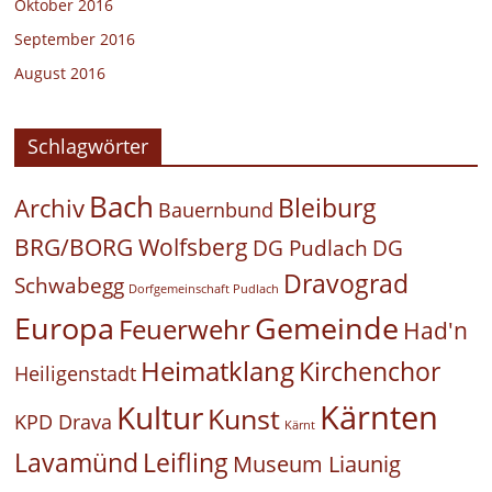
Oktober 2016
September 2016
August 2016
Schlagwörter
Bach
Bleiburg
Archiv
Bauernbund
BRG/BORG Wolfsberg
DG Pudlach
DG
Dravograd
Schwabegg
Dorfgemeinschaft Pudlach
Europa
Gemeinde
Feuerwehr
Had'n
Heimatklang
Kirchenchor
Heiligenstadt
Kärnten
Kultur
Kunst
KPD Drava
Kärnt
Leifling
Lavamünd
Museum Liaunig