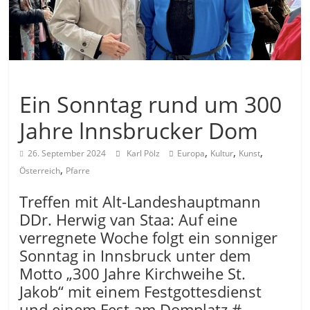
Allgemein
Ein Sonntag rund um 300
Jahre lnnsbrucker Dom
,
,
,
26. September 2024
Karl Pölz
Europa
Kultur
Kunst
,
Österreich
Pfarre
Treffen mit Alt-Landeshauptmann
DDr. Herwig van Staa: Auf eine
verregnete Woche folgt ein sonniger
Sonntag in Innsbruck unter dem
Motto „300 Jahre Kirchweihe St.
Jakob“ mit einem Festgottesdienst
und einem Fest am Domplatz #