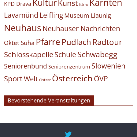
Kärnten
Kultur
Kunst
KPD Drava
Kärnt
Leifling
Lavamünd
Museum Liaunig
Neuhaus
Neuhauser Nachrichten
Pfarre
Pudlach
Radtour
Oktet Suha
Schwabegg
Schlosskapelle
Schule
Slowenien
Seniorenbund
Seniorenzentrum
Österreich
Sport
ÖVP
Welt
Österr
Bevorstehende Veranstaltungen