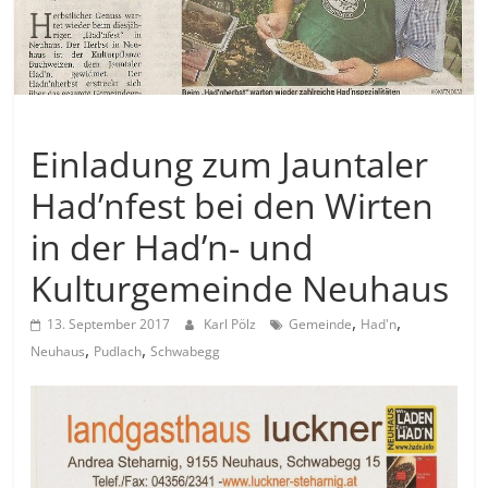
Allgemein
Einladung zum Jauntaler
Had’nfest bei den Wirten
in der Had’n- und
Kulturgemeinde Neuhaus
,
,
13. September 2017
Karl Pölz
Gemeinde
Had'n
,
,
Neuhaus
Pudlach
Schwabegg