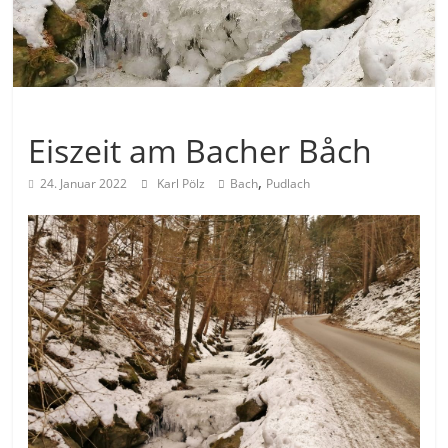
Allgemein
Eiszeit am Bacher Båch
,
24. Januar 2022
Karl Pölz
Bach
Pudlach