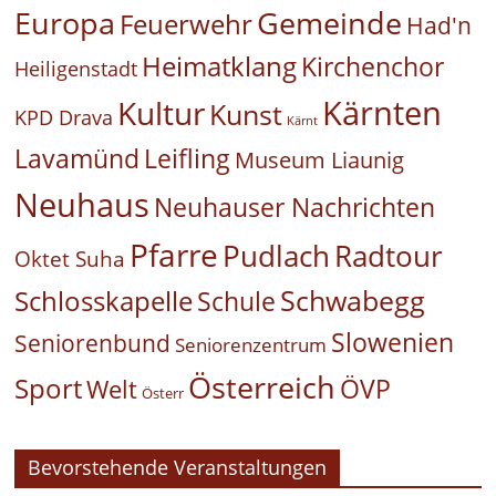
Europa
Gemeinde
Feuerwehr
Had'n
Heimatklang
Kirchenchor
Heiligenstadt
Kärnten
Kultur
Kunst
KPD Drava
Kärnt
Leifling
Lavamünd
Museum Liaunig
Neuhaus
Neuhauser Nachrichten
Pfarre
Pudlach
Radtour
Oktet Suha
Schwabegg
Schlosskapelle
Schule
Slowenien
Seniorenbund
Seniorenzentrum
Österreich
Sport
ÖVP
Welt
Österr
Bevorstehende Veranstaltungen