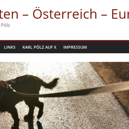
en – Österreich – E
 Pölz
LINKS
KARL PÖLZ AUF X
IMPRESSUM