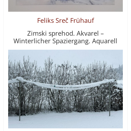
Feliks Sreč
Frü
hauf
Zim
ski sprehod. Akvarel –
Winterlicher Spaziergang. Aquarell